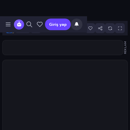
🔔
Giriş yap
10
REKLAM
Oyunu başlat