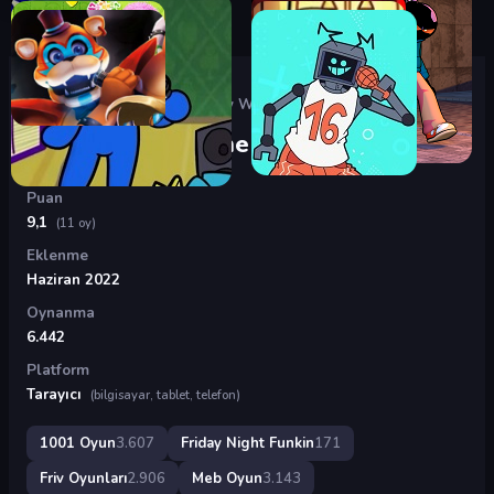
Oyunlar
›
Friday Night Funkin
›
FNF Poppy Raptime vs Huggy Wuggy
FNF Poppy Raptime vs Huggy Wuggy
Puan
9,1
(11 oy)
Eklenme
Haziran 2022
Oynanma
6.442
Platform
Tarayıcı
(bilgisayar, tablet, telefon)
1001 Oyun
3.607
Friday Night Funkin
171
Friv Oyunları
2.906
Meb Oyun
3.143