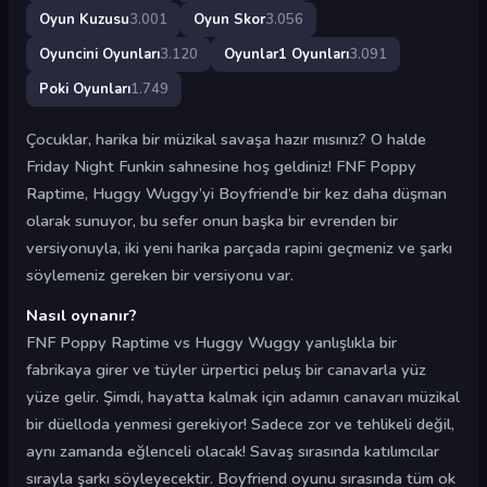
Oyun Kuzusu
3.001
Oyun Skor
3.056
Oyuncini Oyunları
3.120
Oyunlar1 Oyunları
3.091
Poki Oyunları
1.749
Çocuklar, harika bir müzikal savaşa hazır mısınız? O halde
Friday Night Funkin sahnesine hoş geldiniz! FNF Poppy
Raptime, Huggy Wuggy’yi Boyfriend’e bir kez daha düşman
olarak sunuyor, bu sefer onun başka bir evrenden bir
versiyonuyla, iki yeni harika parçada rapini geçmeniz ve şarkı
söylemeniz gereken bir versiyonu var.
Nasıl oynanır?
FNF Poppy Raptime vs Huggy Wuggy yanlışlıkla bir
fabrikaya girer ve tüyler ürpertici peluş bir canavarla yüz
yüze gelir. Şimdi, hayatta kalmak için adamın canavarı müzikal
bir düelloda yenmesi gerekiyor! Sadece zor ve tehlikeli değil,
aynı zamanda eğlenceli olacak! Savaş sırasında katılımcılar
sırayla şarkı söyleyecektir. Boyfriend oyunu sırasında tüm ok