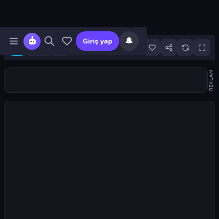
🔔
Giriş yap
20
REKLAM
Oyunu başlat