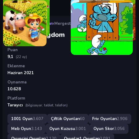
Oyunlar
›
Çiftlik Oyunları
›
Mergest Kingdom
Mergest Kingdom
Puan
9,1
(22 oy)
Eklenme
Haziran 2021
Oynanma
10.628
Platform
Tarayıcı
(bilgisayar, tablet, telefon)
1001 Oyun
3.607
Çiftlik Oyunları
60
Friv Oyunları
2.906
Meb Oyun
3.143
Oyun Kuzusu
3.001
Oyun Skor
3.056
Oyuncini Oyunları
3.120
Oyunlar1 Oyunları
3.091