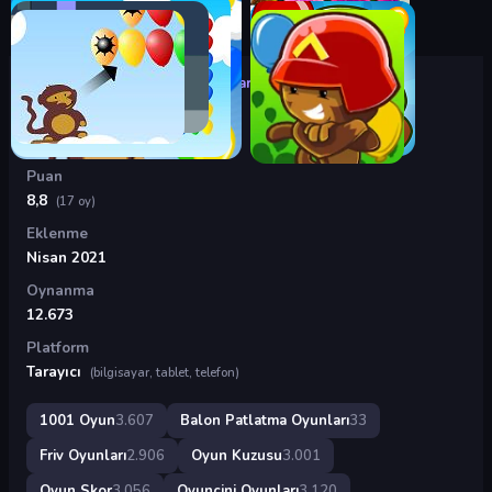
Oyunlar
›
Balon Patlatma Oyunları
›
Renkli Toplar
Renkli Toplar
Puan
8,8
(17 oy)
Eklenme
Nisan 2021
Oynanma
12.673
Platform
Tarayıcı
(bilgisayar, tablet, telefon)
1001 Oyun
3.607
Balon Patlatma Oyunları
33
Friv Oyunları
2.906
Oyun Kuzusu
3.001
Oyun Skor
3.056
Oyuncini Oyunları
3.120