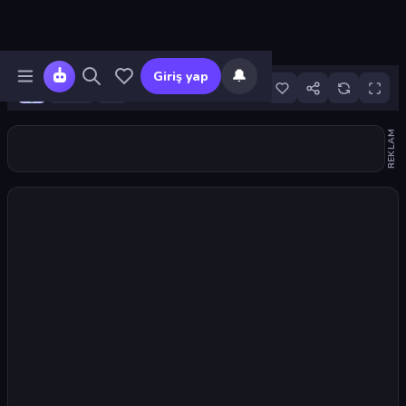
🔔
Giriş yap
15
REKLAM
Oyunu başlat