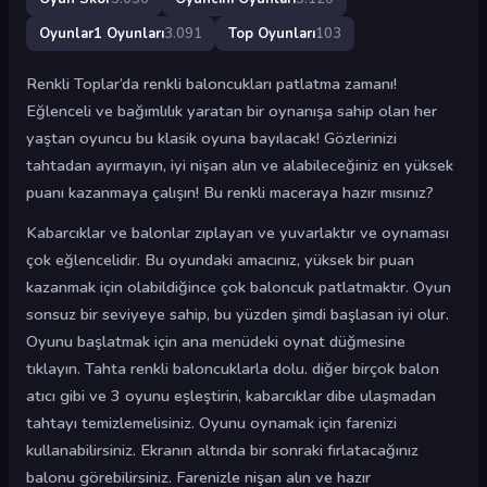
Oyunlar1 Oyunları
3.091
Top Oyunları
103
Renkli Toplar’da renkli baloncukları patlatma zamanı!
Eğlenceli ve bağımlılık yaratan bir oynanışa sahip olan her
yaştan oyuncu bu klasik oyuna bayılacak! Gözlerinizi
tahtadan ayırmayın, iyi nişan alın ve alabileceğiniz en yüksek
puanı kazanmaya çalışın! Bu renkli maceraya hazır mısınız?
Kabarcıklar ve balonlar zıplayan ve yuvarlaktır ve oynaması
çok eğlencelidir. Bu oyundaki amacınız, yüksek bir puan
kazanmak için olabildiğince çok baloncuk patlatmaktır. Oyun
sonsuz bir seviyeye sahip, bu yüzden şimdi başlasan iyi olur.
Oyunu başlatmak için ana menüdeki oynat düğmesine
tıklayın. Tahta renkli baloncuklarla dolu. diğer birçok balon
atıcı gibi ve 3 oyunu eşleştirin, kabarcıklar dibe ulaşmadan
tahtayı temizlemelisiniz. Oyunu oynamak için farenizi
kullanabilirsiniz. Ekranın altında bir sonraki fırlatacağınız
balonu görebilirsiniz. Farenizle nişan alın ve hazır