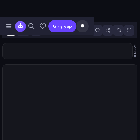
🔔
Giriş yap
1
REKLAM
Oyunu başlat