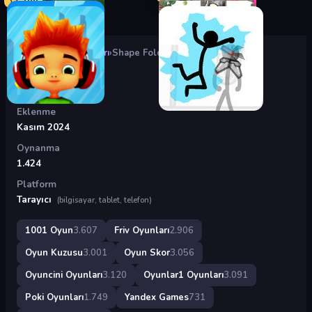
Oyunlar
›
Friv Oyunları
›
Shape Fold
Shape Fold
Eklenme
Kasım 2024
Oynanma
1.424
Platform
Tarayıcı
(bilgisayar, tablet, telefon)
1001 Oyun
3.607
Friv Oyunları
2.906
Oyun Kuzusu
3.001
Oyun Skor
3.056
Oyuncini Oyunları
3.120
Oyunlar1 Oyunları
3.091
Poki Oyunları
1.749
Yandex Games
731