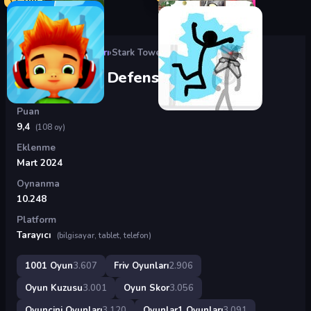
Oyunlar
›
Friv Oyunları
›
Stark Tower Defense
Stark Tower Defense
Puan
9,4
(108 oy)
Eklenme
Mart 2024
Oynanma
10.248
Platform
Tarayıcı
(bilgisayar, tablet, telefon)
1001 Oyun
3.607
Friv Oyunları
2.906
Oyun Kuzusu
3.001
Oyun Skor
3.056
Oyuncini Oyunları
3.120
Oyunlar1 Oyunları
3.091