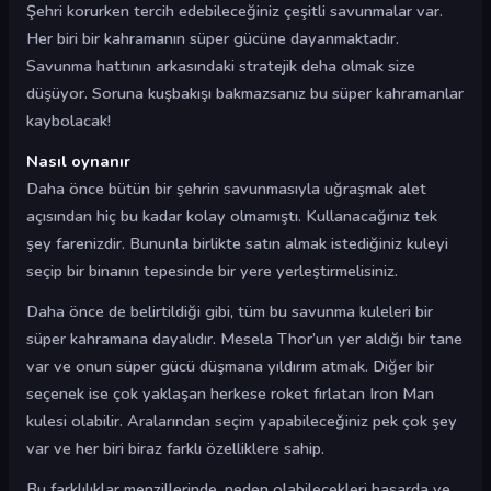
Şehri korurken tercih edebileceğiniz çeşitli savunmalar var.
Her biri bir kahramanın süper gücüne dayanmaktadır.
Savunma hattının arkasındaki stratejik deha olmak size
düşüyor. Soruna kuşbakışı bakmazsanız bu süper kahramanlar
kaybolacak!
Nasıl oynanır
Daha önce bütün bir şehrin savunmasıyla uğraşmak alet
açısından hiç bu kadar kolay olmamıştı. Kullanacağınız tek
şey farenizdir. Bununla birlikte satın almak istediğiniz kuleyi
seçip bir binanın tepesinde bir yere yerleştirmelisiniz.
Daha önce de belirtildiği gibi, tüm bu savunma kuleleri bir
süper kahramana dayalıdır. Mesela Thor’un yer aldığı bir tane
var ve onun süper gücü düşmana yıldırım atmak. Diğer bir
seçenek ise çok yaklaşan herkese roket fırlatan Iron Man
kulesi olabilir. Aralarından seçim yapabileceğiniz pek çok şey
var ve her biri biraz farklı özelliklere sahip.
Bu farklılıklar menzillerinde, neden olabilecekleri hasarda ve