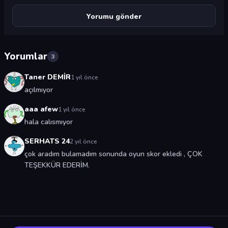
Yorumlar
3
Taner DEMİR
1 yıl önce
açılmıyor
aaa afew
1 yıl önce
hala calısmıyor
SERHATS 24
2 yıl önce
çok aradım bulamadım sonunda oyun skor ekledi , ÇOK
TEŞEKKÜR EDERİM.