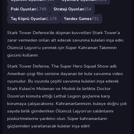
Poki Oyunları
1.749
Strateji Oyunları
154
Taş Köprü Oyunları
1.176
Yandex Games
731
Stark Tower Defense’de düşman kuvvetleri Stark Tower’a
zarar vermeden onları alt edecek savunma kuleleri inşa edin.
Ölümcül Lejyon’u yenmek için Süper Kahraman Takımının
gücünü kullanın.
Stark Tower Defense, The Super Hero Squad Show adlı
Amerikan çizgi film serisine dayanan bir kule savunma video
oyunudur. Bu oyunda çeşitli savunma kuleleri inşa ederek
Stark Kulesi’ni Moleman ve Modok ile birlikte Doctor
Doom’un komuta ettiği Lethal Legion güçlerine karşı
korumaya çalışacaksınız. Kahramanlarımızın, kuleye doğru çok
sayıda birlik gönderirken Ölümcül Lejyon’un saldırılarını
püskürtmelerine yardımcı olun. Süper kahramanların
güçlerinden yararlanacak kuleler inşa edin!