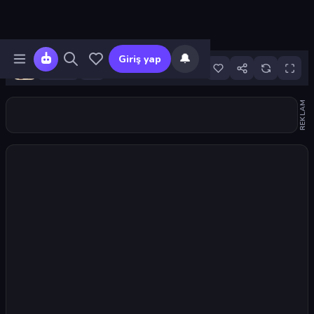
🔔
Giriş yap
101
REKLAM
Oyunu başlat