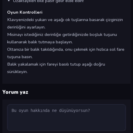
Uzaktayken bile pasif gelir elde edin!
Oyun Kontrolleri
Klavyenizdeki yukarı ve aşağı ok tuşlarına basarak çizginizin
derinliğini ayarlayın.
Misinayı istediğiniz derinliğe getirdiğinizde boşluk tuşunu
kullanarak balık tutmaya başlayın.
Oltanıza bir balık takıldığında, onu çekmek için hızlıca sol fare
tuşuna basın.
Balık yakalamak için fareyi basılı tutup aşağı doğru
sürükleyin.
Yorum yaz
Yorum