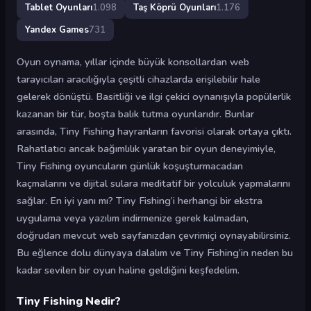
Tablet Oyunları
1.098
Taş Köprü Oyunları
1.176
Yandex Games
731
Oyun oynama, yıllar içinde büyük konsollardan web
tarayıcıları aracılığıyla çeşitli cihazlarda erişilebilir hale
gelerek dönüştü. Basitliği ve ilgi çekici oynanışıyla popülerlik
kazanan bir tür, boşta balık tutma oyunlarıdır. Bunlar
arasında, Tiny Fishing hayranların favorisi olarak ortaya çıktı.
Rahatlatıcı ancak bağımlılık yaratan bir oyun deneyimiyle,
Tiny Fishing oyuncuların günlük koşuşturmacadan
kaçmalarını ve dijital sulara meditatif bir yolculuk yapmalarını
sağlar. En iyi yanı mı? Tiny Fishing’i herhangi bir ekstra
uygulama veya yazılım indirmenize gerek kalmadan,
doğrudan mevcut web sayfanızdan çevrimiçi oynayabilirsiniz.
Bu eğlence dolu dünyaya dalalım ve Tiny Fishing’in neden bu
kadar sevilen bir oyun haline geldiğini keşfedelim.
Tiny Fishing Nedir?