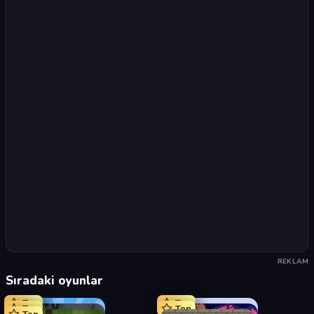
REKLAM
Sıradaki oyunlar
Top
Top
Top
Top
Top