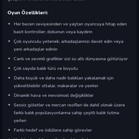
Oyun Özellikleri:
Her beceri seviyesinden ve yaştan oyuncuya hitap eden
basit kontroller; dokunun veya kaydırın
Çok oyunculu yetenek; arkadaşlarınızı davet edin veya
yeni arkadaşlar edinin
Canlı ve sevimli grafikler sizi su altı dünyasına götürüyor
Çok sayıda balık türü ve boyutu
Daha büyük ve daha nadir balıkları yakalamak için
yükseltilebilir oltalar, makaralar ve yemler
Dinamik hava ve mevsimsel değişiklikler
Sessiz göletler ve mercan resifleri de dahil olmak üzere
farklı balık popülasyonlarına sahip çeşitli balık tutma
yerleri
Farklı hedef ve ödüllere sahip görevler