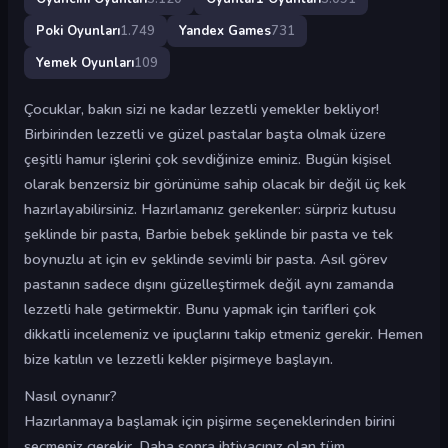
Poki Oyunları
1.749
Yandex Games
731
Yemek Oyunları
109
Çocuklar, bakın sizi ne kadar lezzetli yemekler bekliyor!
Birbirinden lezzetli ve güzel pastalar başta olmak üzere
çeşitli hamur işlerini çok sevdiğinize eminiz. Bugün kişisel
olarak benzersiz bir görünüme sahip olacak bir değil üç kek
hazırlayabilirsiniz. Hazırlamanız gerekenler: sürpriz kutusu
şeklinde bir pasta, Barbie bebek şeklinde bir pasta ve tek
boynuzlu at için ev şeklinde sevimli bir pasta. Asıl görev
pastanın sadece dışını güzelleştirmek değil aynı zamanda
lezzetli hale getirmektir. Bunu yapmak için tarifleri çok
dikkatli incelemeniz ve ipuçlarını takip etmeniz gerekir. Hemen
bize katılın ve lezzetli kekler pişirmeye başlayın.
Nasıl oynanır?
Hazırlanmaya başlamak için pişirme seçeneklerinden birini
seçmeniz gerekir. Daha sonra ihtiyacınız olan tüm