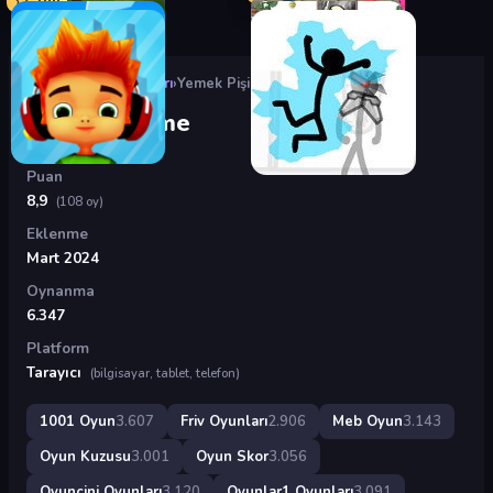
Oyunlar
›
Friv Oyunları
›
Yemek Pişirme
Yemek Pişirme
Puan
8,9
(108 oy)
Eklenme
Mart 2024
Oynanma
6.347
Platform
Tarayıcı
(bilgisayar, tablet, telefon)
1001 Oyun
3.607
Friv Oyunları
2.906
Meb Oyun
3.143
Oyun Kuzusu
3.001
Oyun Skor
3.056
Oyuncini Oyunları
3.120
Oyunlar1 Oyunları
3.091