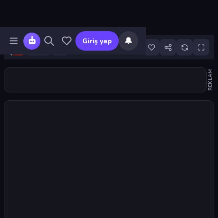
🔔
Giriş yap
96
REKLAM
Oyunu başlat