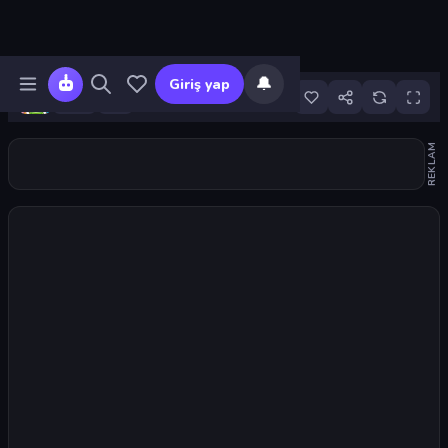
🔔
Giriş yap
7
REKLAM
Oyunu başlat