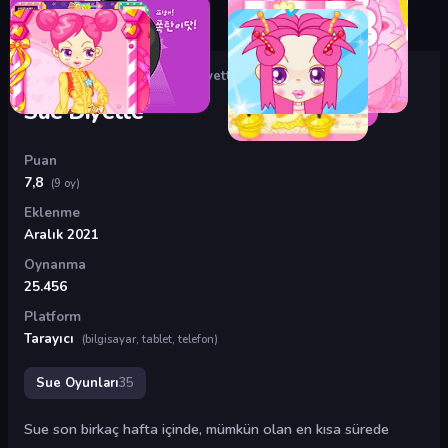
Oyunlar
›
Sue Oyunları
›
Sue Diyette
Sue Diyette
Puan
7,8
(9 oy)
Eklenme
Aralık 2021
Oynanma
25.456
Platform
Tarayıcı
(bilgisayar, tablet, telefon)
Sue Oyunları
35
Sue son birkaç hafta içinde, mümkün olan en kısa sürede