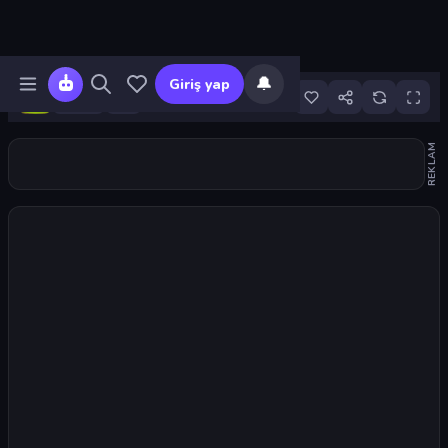
🔔
Giriş yap
23
REKLAM
Oyunu başlat