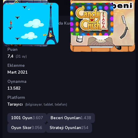
Oyunlar
›
Beceri Oyunları
›
Ada Kurmaca
Ada Kurmaca
Puan
7,4
(31 oy)
Eklenme
Mart 2021
Oynanma
13.582
Platform
Tarayıcı
(bilgisayar, tablet, telefon)
1001 Oyun
3.607
Beceri Oyunları
1.438
Oyun Skor
3.056
Strateji Oyunları
154