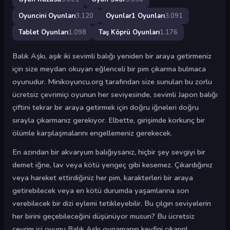
Oyuncini Oyunları
3.120
Oyunlar1 Oyunları
3.091
Tablet Oyunları
1.098
Taş Köprü Oyunları
1.176
Balık Aşkı, aşık iki sevimli balığı yeniden bir araya getirmeniz
için size meydan okuyan eğlenceli bir pim çıkarma bulmaca
oyunudur. Minikoyuncu.org tarafından size sunulan bu zorlu
ücretsiz çevrimiçi oyunun her seviyesinde, sevimli Japon balığı
çiftini tekrar bir araya getirmek için doğru iğneleri doğru
sırayla çıkarmanız gerekiyor. Elbette, girişimde korkunç bir
ölümle karşılaşmalarını engellemeniz gerekecek.
En azından bir akvaryum balığıysanız, hiçbir şey sevgiyi bir
demet iğne, lav veya kötü yengeç gibi kesemez. Çıkardığınız
veya hareket ettirdiğiniz her pim, karakterleri bir araya
getirebilecek veya en kötü durumda yaşamlarına son
verebilecek bir dizi eylemi tetikleyebilir. Bu çılgın seviyelerin
her birini geçebileceğini düşünüyor musun? Bu ücretsiz
çevrim içi oyunu Balık Aşkı oynamanın keyfini çıkarın!