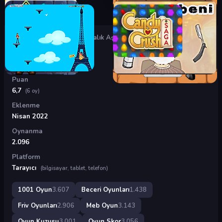
Oyunlar
›
Beceri Oyunları
›
Balık Aşkı
Balık Aşkı
Puan
6,7
(6 oy)
Eklenme
Nisan 2022
Oynanma
2.096
Platform
Tarayıcı
(bilgisayar, tablet, telefon)
1001 Oyun
3.607
Beceri Oyunları
1.438
Friv Oyunları
2.906
Meb Oyun
3.143
Oyun Kuzusu
3.001
Oyun Skor
3.056