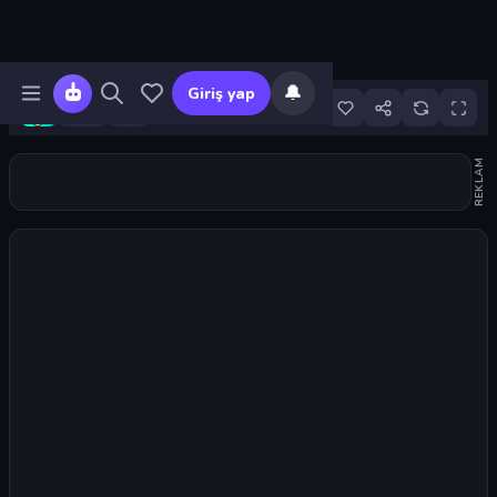
🔔
Giriş yap
4
REKLAM
Oyunu başlat