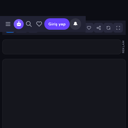
🔔
Giriş yap
2
REKLAM
Oyunu başlat