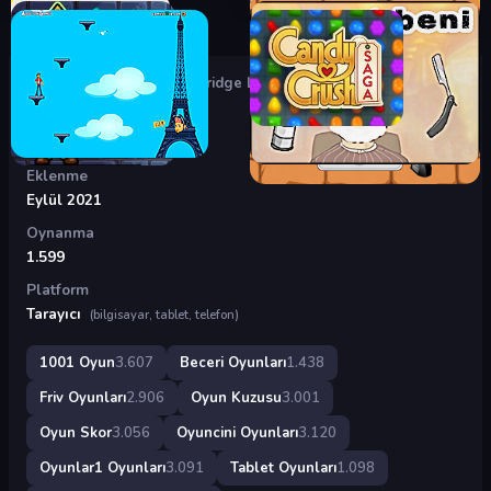
Oyunlar
›
Beceri Oyunları
›
Bridge Legends
Bridge Legends
Eklenme
Eylül 2021
Oynanma
1.599
Platform
Tarayıcı
(bilgisayar, tablet, telefon)
1001 Oyun
3.607
Beceri Oyunları
1.438
Friv Oyunları
2.906
Oyun Kuzusu
3.001
Oyun Skor
3.056
Oyuncini Oyunları
3.120
Oyunlar1 Oyunları
3.091
Tablet Oyunları
1.098