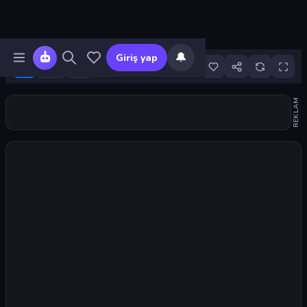
🔔
Giriş yap
1
REKLAM
Oyunu başlat