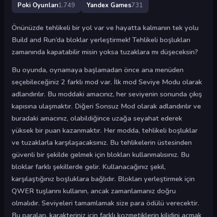
Poki Oyunları
1.749
Yandex Games
731
Önünüzde tehlikeli bir yol var ve hayatta kalmanın tek yolu
Build and Run’da bloklar yerleştirmek! Tehlikeli boşlukları
zamanında kapatabilir misin yoksa tuzaklara mı düşeceksin?
Bu oyunda, oynamaya başlamadan önce ana menüden
seçebileceğiniz 2 farklı mod var. İlk mod Seviye Modu olarak
adlandırılır. Bu moddaki amacınız, her seviyenin sonunda çıkış
kapısına ulaşmaktır. Diğeri Sonsuz Mod olarak adlandırılır ve
buradaki amacınız, olabildiğince uzağa seyahat ederek
yüksek bir puan kazanmaktır. Her modda, tehlikeli boşluklar
ve tuzaklarla karşılaşacaksınız. Bu tehlikelerin üstesinden
güvenli bir şekilde gelmek için blokları kullanmalısınız. Bu
bloklar farklı şekillerde gelir. Kullanacağınız şekil,
karşılaştığınız boşluklara bağlıdır. Blokları yerleştirmek için
QWER tuşlarını kullanın, ancak zamanlamanız doğru
olmalıdır. Seviyeleri tamamlamak size para ödülü verecektir.
Bu paraları, karakteriniz için farklı kozmetiklerin kilidini açmak