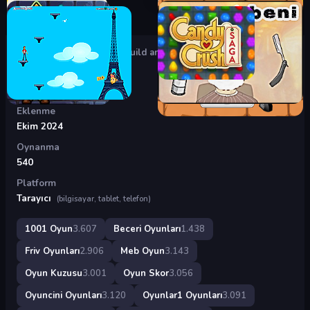
Oyunlar
›
Beceri Oyunları
›
Build and Run
Build and Run
Eklenme
Ekim 2024
Oynanma
540
Platform
Tarayıcı
(bilgisayar, tablet, telefon)
1001 Oyun
3.607
Beceri Oyunları
1.438
Friv Oyunları
2.906
Meb Oyun
3.143
Oyun Kuzusu
3.001
Oyun Skor
3.056
Oyuncini Oyunları
3.120
Oyunlar1 Oyunları
3.091