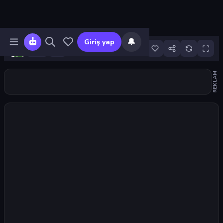
🔔
Giriş yap
1
REKLAM
Oyunu başlat