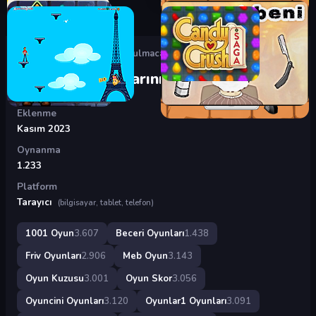
Oyunlar
›
Beceri Oyunları
›
Bulmaca Parçalarını Sil
Bulmaca Parçalarını Sil
Eklenme
Kasım 2023
Oynanma
1.233
Platform
Tarayıcı
(bilgisayar, tablet, telefon)
1001 Oyun
3.607
Beceri Oyunları
1.438
Friv Oyunları
2.906
Meb Oyun
3.143
Oyun Kuzusu
3.001
Oyun Skor
3.056
Oyuncini Oyunları
3.120
Oyunlar1 Oyunları
3.091