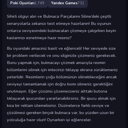
Poki Oyunları
1.749
Yandex Games
731
Sihirli silgiyi alın ve Bulmaca Parçalarını Silme’deki çeşitli
senaryolarla zekanızı test etmeye hazırlanın! Bu oyunun
onlarca seviyesindeki bulmacaları çözmeye çalışırken beyin
kaslarınızı esnetmeye hazır mısınız?
Bu oyundaki amacınız basit ve eğlenceli! Her seviyede size
bir problem verilecek ve onu silginizle çözmeniz gerekecek.
Bunu yapmak için, bulmacayı çözmek amacıyla resmin
bölümlerini silmek için imlecinizi tıklayıp ekrana sürüklemeniz
yeterlidir. Resimlerin çoğu bölümünün silinebileceğini ancak
seviyeyi tamamlamak için doğru kısmı silmeniz gerektiğini
unutmayın. Eğer çözümü çözemezseniz alttaki butona
tıklayarak ipucundan yararlanabilirsiniz. Bir ipucu almak için
kısa bir reklam izlemelisiniz. Düzinelerce farklı seviye ve
çözülmesi gereken birçok bulmaca var, bu yüzden uzun bir
yolculuğa hazır olun! Oynarken iyi eğlenceler.