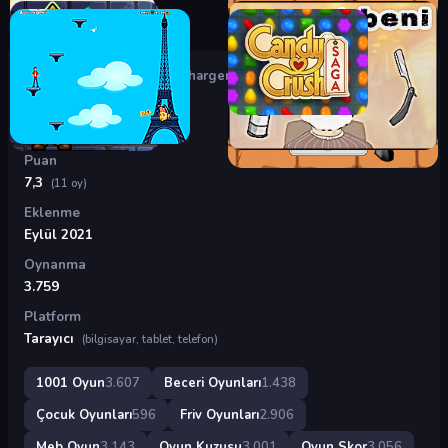
Oyunlar
›
Beceri Oyunları
›
Charger Escape
Charger Escape
Puan
7,3
(11 oy)
Eklenme
Eylül 2021
Oynanma
3.759
Platform
Tarayıcı
(bilgisayar, tablet, telefon)
1001 Oyun
3.607
Beceri Oyunları
1.438
Çocuk Oyunları
596
Friv Oyunları
2.906
Meb Oyun
3.143
Oyun Kuzusu
3.001
Oyun Skor
3.056