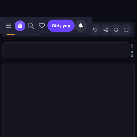
🔔
Giriş yap
8
REKLAM
Oyunu başlat