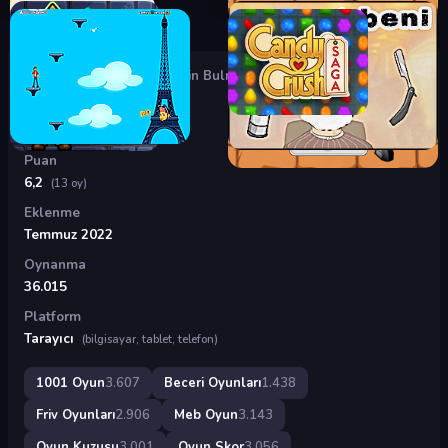
Oyunlar
›
Beceri Oyunları
›
Çin Bulmacası 2
Çin Bulmacası 2
Puan
6,2
(13 oy)
Eklenme
Temmuz 2022
Oynanma
36.015
Platform
Tarayıcı
(bilgisayar, tablet, telefon)
1001 Oyun
3.607
Beceri Oyunları
1.438
Friv Oyunları
2.906
Meb Oyun
3.143
Oyun Kuzusu
3.001
Oyun Skor
3.056