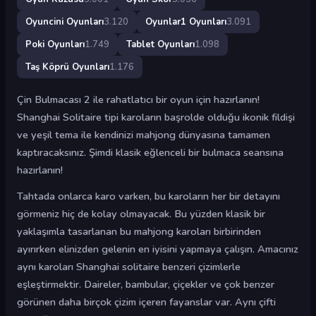
Oyuncini Oyunları
3.120
Oyunlar1 Oyunları
3.091
Poki Oyunları
1.749
Tablet Oyunları
1.098
Taş Köprü Oyunları
1.176
Çin Bulmacası 2 ile rahatlatıcı bir oyun için hazırlanın!
Shanghai Solitaire tipi karoların başrolde olduğu ikonik fildişi
ve yeşil tema ile kendinizi mahjong dünyasına tamamen
kaptıracaksınız. Şimdi klasik eğlenceli bir bulmaca seansına
hazırlanın!
Tahtada onlarca karo varken, bu karoların her bir detayını
görmeniz hiç de kolay olmayacak. Bu yüzden klasik bir
yaklaşımla tasarlanan bu mahjong karoları birbirinden
ayırırken elinizden gelenin en iyisini yapmaya çalışın. Amacınız
aynı karoları Shanghai solitaire benzeri çizimlerle
eşleştirmektir. Daireler, bambular, çiçekler ve çok benzer
görünen daha birçok çizim içeren fayanslar var. Aynı çifti