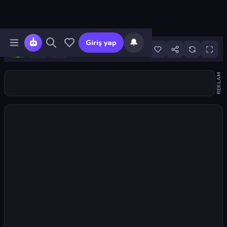
🔔
Giriş yap
8
REKLAM
Oyunu başlat