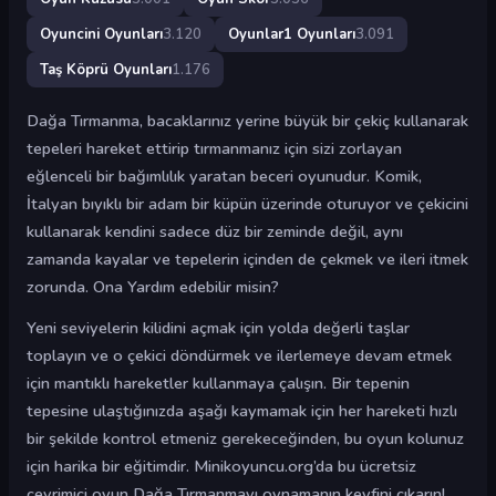
Oyuncini Oyunları
3.120
Oyunlar1 Oyunları
3.091
Taş Köprü Oyunları
1.176
Dağa Tırmanma, bacaklarınız yerine büyük bir çekiç kullanarak
tepeleri hareket ettirip tırmanmanız için sizi zorlayan
eğlenceli bir bağımlılık yaratan beceri oyunudur. Komik,
İtalyan bıyıklı bir adam bir küpün üzerinde oturuyor ve çekicini
kullanarak kendini sadece düz bir zeminde değil, aynı
zamanda kayalar ve tepelerin içinden de çekmek ve ileri itmek
zorunda. Ona Yardım edebilir misin?
Yeni seviyelerin kilidini açmak için yolda değerli taşlar
toplayın ve o çekici döndürmek ve ilerlemeye devam etmek
için mantıklı hareketler kullanmaya çalışın. Bir tepenin
tepesine ulaştığınızda aşağı kaymamak için her hareketi hızlı
bir şekilde kontrol etmeniz gerekeceğinden, bu oyun kolunuz
için harika bir eğitimdir. Minikoyuncu.org’da bu ücretsiz
çevrimiçi oyun Dağa Tırmanmayı oynamanın keyfini çıkarın!