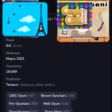
Oyunlar
›
Beceri Oyunları
›
Dağa Tırmanma
Dağa Tırmanma
Puan
6,6
(32 oy)
Eklenme
Mayıs 2021
Oynanma
18.049
Platform
Tarayıcı
(bilgisayar, tablet, telefon)
1001 Oyun
3.607
Beceri Oyunları
1.438
Friv Oyunları
2.906
Meb Oyun
3.143
Oyun Kuzusu
3.001
Oyun Skor
3.056