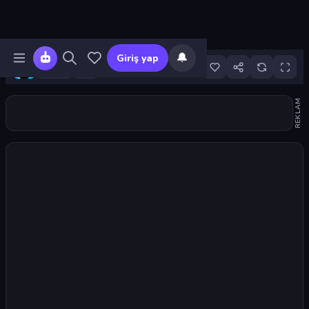
🔔
Giriş yap
21
REKLAM
Oyunu başlat