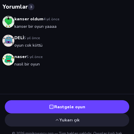
Yorumlar
3
kanser oldum
4 yıl önce
kanser bir oyun yaaaa
DELİ
5 yıl önce
oyun cok köttü
naser
5 yıl önce
nasil bir oyun
Rastgele oyun
Yukarı çık
© 2026 minikoyuncu.org — Tüm hakları saklıdır. Oyunlar ilgili hak