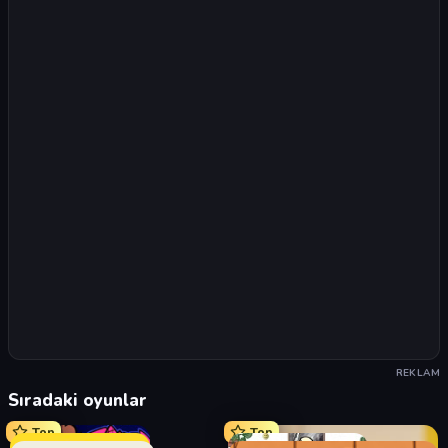
REKLAM
Sıradaki oyunlar
Top
Top