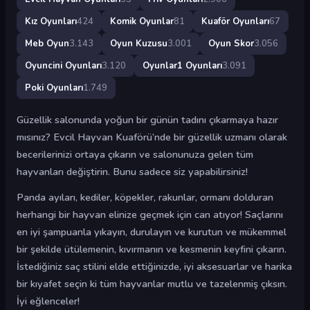
Kız Oyunları
424
Komik Oyunlar
81
Kuaför Oyunları
67
Meb Oyun
3.143
Oyun Kuzusu
3.001
Oyun Skor
3.056
Oyuncini Oyunları
3.120
Oyunlar1 Oyunları
3.091
Poki Oyunları
1.749
Güzellik salonunda yoğun bir günün tadını çıkarmaya hazır
mısınız? Evcil Hayvan Kuaförü’nde bir güzellik uzmanı olarak
becerilerinizi ortaya çıkarın ve salonunuza gelen tüm
hayvanları değiştirin. Bunu sadece siz yapabilirsiniz!
Panda ayıları, kediler, köpekler, rakunlar, ormanı dolduran
herhangi bir hayvan elinize geçmek için can atıyor! Saçlarını
en iyi şampuanla yıkayın, durulayın ve kurutun ve mükemmel
bir şekilde ütülemenin, kıvırmanın ve kesmenin keyfini çıkarın.
İstediğiniz saç stilini elde ettiğinizde, iyi aksesuarlar ve harika
bir kıyafet seçin ki tüm hayvanlar mutlu ve tazelenmiş çıksın.
İyi eğlenceler!