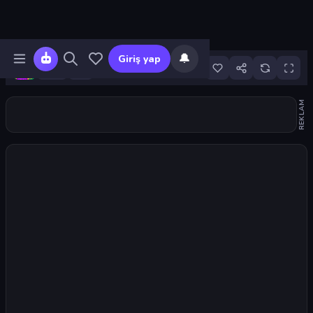
🔔
Giriş yap
5
REKLAM
Oyunu başlat