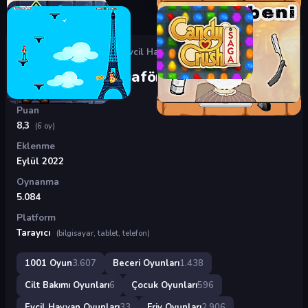
Oyunlar
›
Beceri Oyunları
›
Evcil Hayvan Kuaförü
Evcil Hayvan Kuaförü
Puan
8,3
(6 oy)
Eklenme
Eylül 2022
Oynanma
5.084
Platform
Tarayıcı
(bilgisayar, tablet, telefon)
1001 Oyun
3.607
Beceri Oyunları
1.438
Cilt Bakımı Oyunları
6
Çocuk Oyunları
596
Evcil Hayvan Oyunları
33
Friv Oyunları
2.906