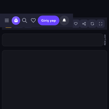
🔔
Giriş yap
5
REKLAM
Oyunu başlat