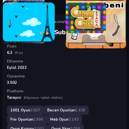
Oyunlar
›
Beceri Oyunları
›
Geometry Dash SubZero
Geometry Dash SubZero
Puan
6,3
(8 oy)
Eklenme
Eylül 2022
Oynanma
3.502
Platform
Tarayıcı
(bilgisayar, tablet, telefon)
1001 Oyun
3.607
Beceri Oyunları
1.438
Friv Oyunları
2.906
Meb Oyun
3.143
Oyun Kuzusu
3.001
Oyun Skor
3.056