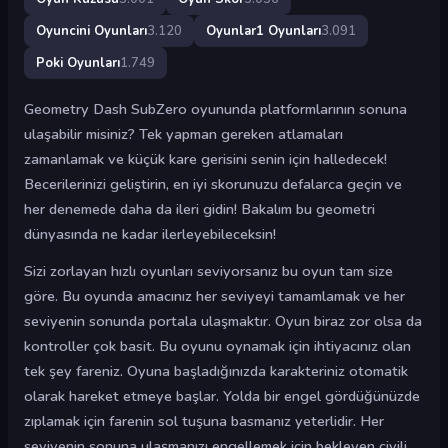
Oyuncini Oyunları
3.120
Oyunlar1 Oyunları
3.091
Poki Oyunları
1.749
Geometry Dash SubZero oyununda platformlarının sonuna
ulaşabilir misiniz? Tek yapman gereken atlamaları
zamanlamak ve küçük kare gerisini senin için halledecek!
Becerilerinizi geliştirin, en iyi skorunuzu defalarca geçin ve
her denemede daha da ileri gidin! Bakalım bu geometri
dünyasında ne kadar ilerleyebileceksin!
Sizi zorlayan hızlı oyunları seviyorsanız bu oyun tam size
göre. Bu oyunda amacınız her seviyeyi tamamlamak ve her
seviyenin sonunda portala ulaşmaktır. Oyun biraz zor olsa da
kontroller çok basit. Bu oyunu oynamak için ihtiyacınız olan
tek şey fareniz. Oyuna başladığınızda karakteriniz otomatik
olarak hareket etmeye başlar. Yolda bir engel gördüğünüzde
zıplamak için farenin sol tuşuna basmanız yeterlidir. Her
seviyenin sonuna ulaşmanızı engellemek için bekleyen çivili