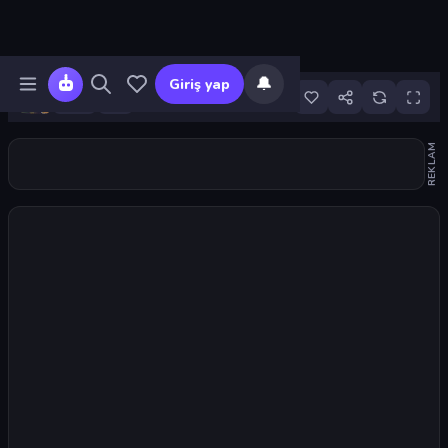
🔔
Giriş yap
1
REKLAM
Oyunu başlat