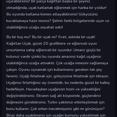
uçurabilirsiniz! Bir parça kağıttan başka bir şeyiniz
olmadığında, uçak katlamak eğlenmek için harika bir yoldur!
Bu oyunda katlama kısmını atlayabilirsiniz! Gökyüzünü
kucaklamaya hazır mısınız? Şehrin farklı bölgelerinde uçun ve
olabildiğince uzağa seyahat edin!
Bu bir kuş mu? Bu bir uçak mı? Evet, aslında bir uçak!
Kağıttan Uçak, güzel 2D grafiklere ve eğlenceli oyun
unsurlarına sahip eğlenceli bir oyundur. Umarız güçlü bir
kolunuz vardır çünkü bu oyunda amacınız kağıt uçağınızı
olabildiğince uzağa atmaktır. Çok uzağa inmesini sağlamaya
çalışın. Oyunu oynamak için kullanmanız gereken tek şey
fareniz. Uçağı fırlatmak için, gökyüzüne fırlatmak için tıklayın.
Uçağınızı fırlattığınız açı önemlidir, bu nedenle güzel bir kalkış
hedefleyin. Havadayken uçağınızın hızını ve yüksekliğini
değiştirebilirsiniz. Ekranın sağ alt köşesinde, güçlendirici
düğmesini görebilirsiniz. Turbo yakıtınızı etkinleştirmek için
bunu kullanın. Çok erken inecekmişsiniz gibi mi görünüyor?
Biraz daha uçabilmeniz için uçağın burnunu yükseltmek için