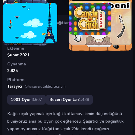
Oyunlar
›
Beceri Oyunları
›
Kağıttan Uçak 2
Kağıttan Uçak 2
Eklenme
Şubat 2021
Oynanma
2.825
Platform
Tarayıcı
(bilgisayar, tablet, telefon)
1001 Oyun
3.607
Beceri Oyunları
1.438
Kağıt uçak yapmak için kağıt katlamayı kimin düşündüğünü
bilmiyoruz ama bu oyun çok eğlenceli. Şaşırtıcı ve bağımlılık
yapan oyunumuz Kağıttan Uçak 2’de kendi uçağınızı