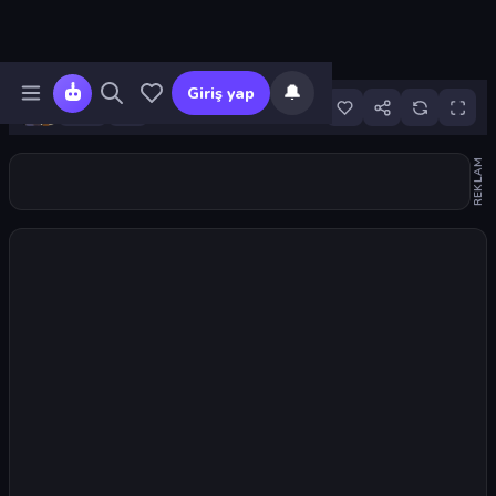
🔔
Giriş yap
7
REKLAM
Oyunu başlat