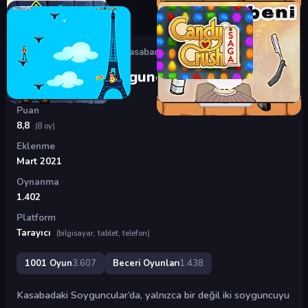
Oyunlar
›
Beceri Oyunları
›
Kasabadaki Soyguncular
Kasabadaki Soyguncular
Puan
8,8
(8 oy)
Eklenme
Mart 2021
Oynanma
1.402
Platform
Tarayıcı
(bilgisayar, tablet, telefon)
1001 Oyun
3.607
Beceri Oyunları
1.438
Kasabadaki Soyguncular’da, yalnızca bir değil iki soyguncuyu