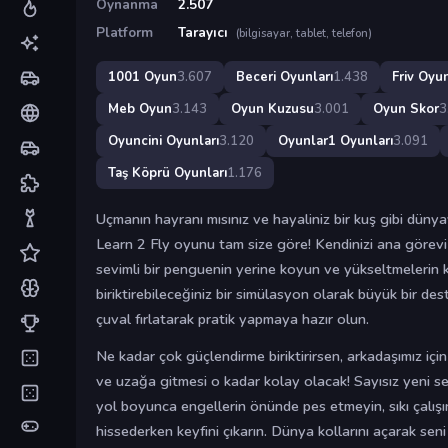
Oynanma
2.507
Platform
Tarayıcı
(bilgisayar, tablet, telefon)
1001 Oyun
3.607
Beceri Oyunları
1.438
Friv Oyun
Meb Oyun
3.143
Oyun Kuzusu
3.001
Oyun Skor
3
Oyuncini Oyunları
3.120
Oyunlar1 Oyunları
3.091
Taş Köprü Oyunları
1.176
Uçmanın hayranı mısınız ve hayaliniz bir kuş gibi dün
Learn 2 Fly oyunu tam size göre! Kendinizi ana göre
sevimli bir penguenin yerine koyun ve yükseltmelerin ki
biriktirebileceğiniz bir simülasyon olarak büyük bir des
çuval fırlatarak pratik yapmaya hazır olun.
Ne kadar çok güçlendirme biriktirirsen, arkadaşımız için
ve uzağa gitmesi o kadar kolay olacak! Sayısız yeni sevi
yol boyunca engellerin önünde pes etmeyin, sıkı çalış
hissederken keyfini çıkarın. Dünya kollarını açarak seni