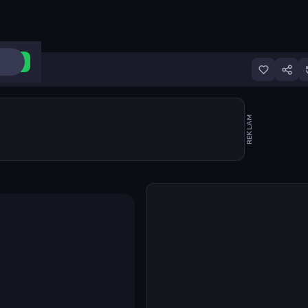
ri Aç
REKLAM
Oyunu başlat