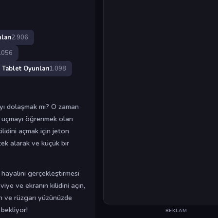
ları
2.906
.056
Tablet Oyunları
1.098
yayı dolaşmak mı? O zaman
vi uçmayı öğrenmek olan
lidini açmak için jeton
tek alarak ve küçük bir
 hayalini gerçekleştirmesi
ye ve ekranın kilidini açın,
ın ve rüzgarı yüzünüzde
 bekliyor!
REKLAM