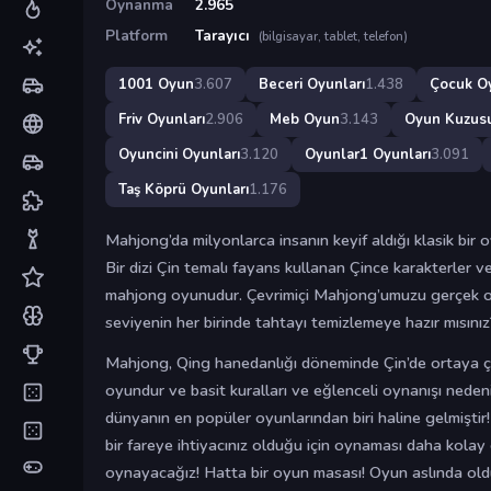
Oynanma
2.965
Platform
Tarayıcı
(bilgisayar, tablet, telefon)
1001 Oyun
3.607
Beceri Oyunları
1.438
Çocuk Oy
Friv Oyunları
2.906
Meb Oyun
3.143
Oyun Kuzus
Oyuncini Oyunları
3.120
Oyunlar1 Oyunları
3.091
Taş Köprü Oyunları
1.176
Mahjong’da milyonlarca insanın keyif aldığı klasik bir
Bir dizi Çin temalı fayans kullanan Çince karakterler v
mahjong oyunudur. Çevrimiçi Mahjong’umuzu gerçek ol
seviyenin her birinde tahtayı temizlemeye hazır mısınız
Mahjong, Qing hanedanlığı döneminde Çin’de ortaya çı
oyundur ve basit kuralları ve eğlenceli oynanışı nede
dünyanın en popüler oyunlarından biri haline gelmişti
bir fareye ihtiyacınız olduğu için oynaması daha kolay
oynayacağız! Hatta bir oyun masası! Oyun aslında old