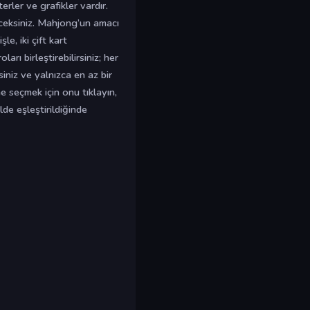
erler ve grafikler vardır.
ceksiniz. Mahjong’un amacı
le, iki çift kart
rı birleştirebilirsiniz; her
iniz ve yalnızca en az bir
me seçmek için onu tıklayın,
lde eşleştirildiğinde