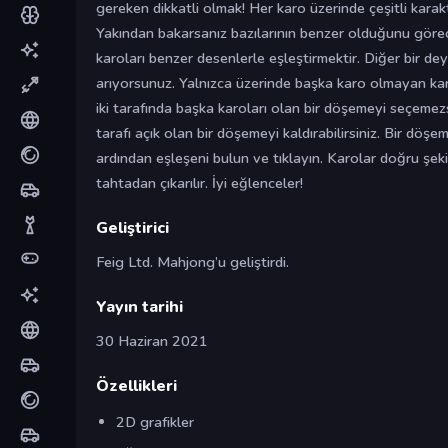
gereken dikkatli olmak! Her karo üzerinde çeşitli karakt
Yakından bakarsanız bazılarının benzer olduğunu göre
karoları benzer desenlerle eşleştirmektir. Diğer bir deyiş
arıyorsunuz. Yalnızca üzerinde başka karo olmayan karola
iki tarafında başka karoları olan bir döşemeyi seçemezs
tarafı açık olan bir döşemeyi kaldırabilirsiniz. Bir döşe
ardından eşleşeni bulun ve tıklayın. Karolar doğru şeki
tahtadan çıkarılır. İyi eğlenceler!
Geliştirici
Feig Ltd. Mahjong’u geliştirdi.
Yayın tarihi
30 Haziran 2021
Özellikleri
2D grafikler