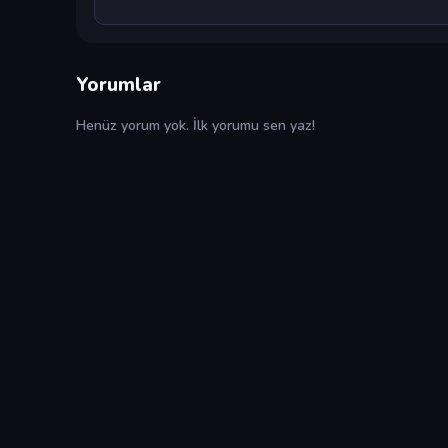
Yorumlar
Henüz yorum yok. İlk yorumu sen yaz!