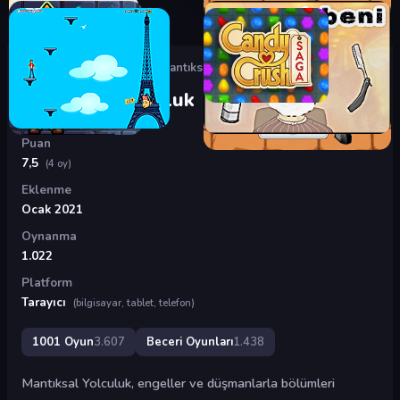
Oyunlar
›
Beceri Oyunları
›
Mantıksal Yolculuk
Mantıksal Yolculuk
Puan
7,5
(4 oy)
Eklenme
Ocak 2021
Oynanma
1.022
Platform
Tarayıcı
(bilgisayar, tablet, telefon)
1001 Oyun
3.607
Beceri Oyunları
1.438
Mantıksal Yolculuk, engeller ve düşmanlarla bölümleri