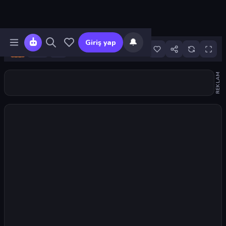
🔔
Giriş yap
3
REKLAM
Oyunu başlat