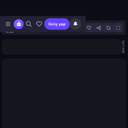
🔔
Giriş yap
92
REKLAM
Oyunu başlat