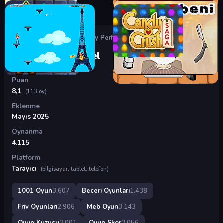
Oyunlar
›
Beceri Oyunları
›
My Perfect Hotel
My Perfect Hotel
Puan
8,1
(113 oy)
Eklenme
Mayıs 2025
Oynanma
4.115
Platform
Tarayıcı
(bilgisayar, tablet, telefon)
1001 Oyun
3.607
Beceri Oyunları
1.438
Friv Oyunları
2.906
Meb Oyun
3.143
Oyun Kuzusu
3.001
Oyun Skor
3.056