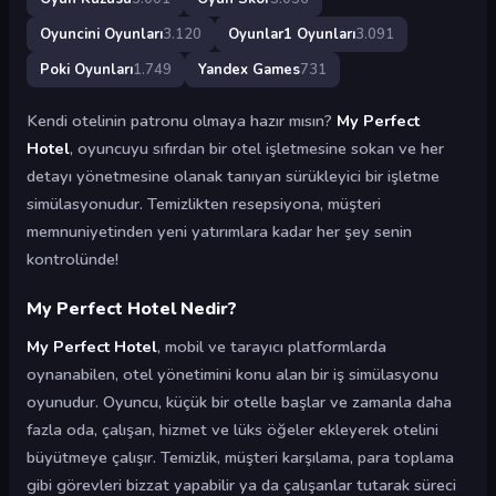
Oyuncini Oyunları
3.120
Oyunlar1 Oyunları
3.091
Poki Oyunları
1.749
Yandex Games
731
Kendi otelinin patronu olmaya hazır mısın?
My Perfect
Hotel
, oyuncuyu sıfırdan bir otel işletmesine sokan ve her
detayı yönetmesine olanak tanıyan sürükleyici bir işletme
simülasyonudur. Temizlikten resepsiyona, müşteri
memnuniyetinden yeni yatırımlara kadar her şey senin
kontrolünde!
My Perfect Hotel Nedir?
My Perfect Hotel
, mobil ve tarayıcı platformlarda
oynanabilen, otel yönetimini konu alan bir iş simülasyonu
oyunudur. Oyuncu, küçük bir otelle başlar ve zamanla daha
fazla oda, çalışan, hizmet ve lüks öğeler ekleyerek otelini
büyütmeye çalışır. Temizlik, müşteri karşılama, para toplama
gibi görevleri bizzat yapabilir ya da çalışanlar tutarak süreci