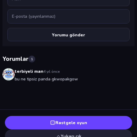
E-posta
Yorumlar
1
terbiyeli man
4 yıl önce
bu ne tipsiz panda gkwopakgow
Rastgele oyun
Yukarı çık