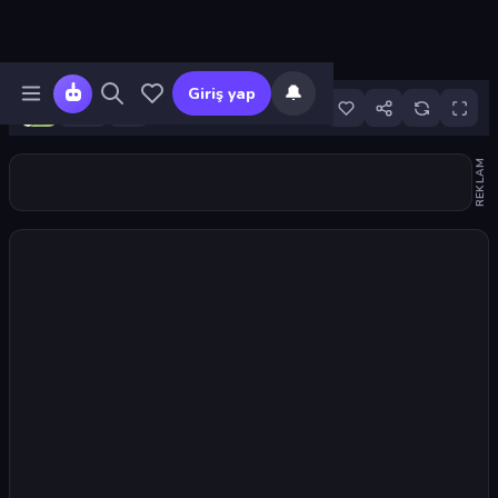
🔔
Giriş yap
2
REKLAM
Oyunu başlat