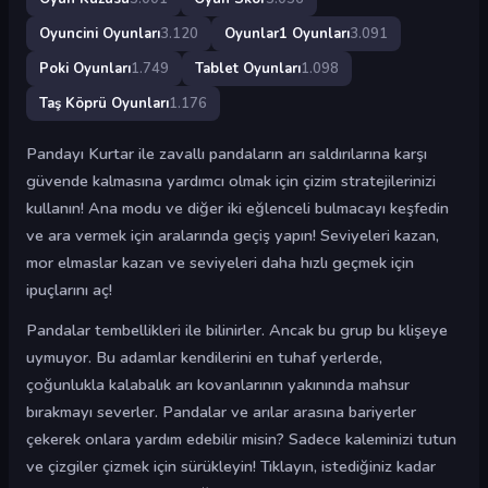
Oyuncini Oyunları
3.120
Oyunlar1 Oyunları
3.091
Poki Oyunları
1.749
Tablet Oyunları
1.098
Taş Köprü Oyunları
1.176
Pandayı Kurtar ile zavallı pandaların arı saldırılarına karşı
güvende kalmasına yardımcı olmak için çizim stratejilerinizi
kullanın! Ana modu ve diğer iki eğlenceli bulmacayı keşfedin
ve ara vermek için aralarında geçiş yapın! Seviyeleri kazan,
mor elmaslar kazan ve seviyeleri daha hızlı geçmek için
ipuçlarını aç!
Pandalar tembellikleri ile bilinirler. Ancak bu grup bu klişeye
uymuyor. Bu adamlar kendilerini en tuhaf yerlerde,
çoğunlukla kalabalık arı kovanlarının yakınında mahsur
bırakmayı severler. Pandalar ve arılar arasına bariyerler
çekerek onlara yardım edebilir misin? Sadece kaleminizi tutun
ve çizgiler çizmek için sürükleyin! Tıklayın, istediğiniz kadar