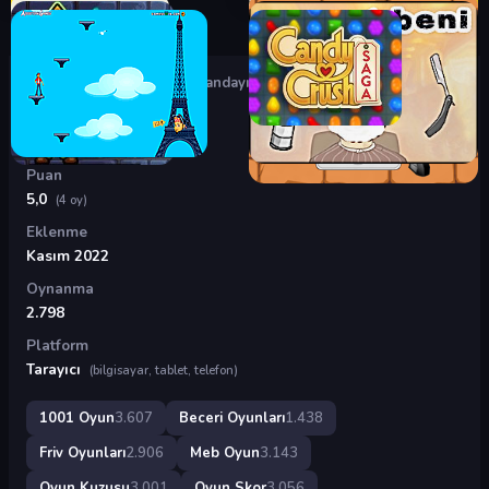
Oyunlar
›
Beceri Oyunları
›
Pandayı Kurtar
Pandayı Kurtar
Puan
5,0
(4 oy)
Eklenme
Kasım 2022
Oynanma
2.798
Platform
Tarayıcı
(bilgisayar, tablet, telefon)
1001 Oyun
3.607
Beceri Oyunları
1.438
Friv Oyunları
2.906
Meb Oyun
3.143
Oyun Kuzusu
3.001
Oyun Skor
3.056