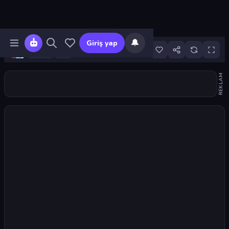
🔔
Giriş yap
19
REKLAM
Oyunu başlat