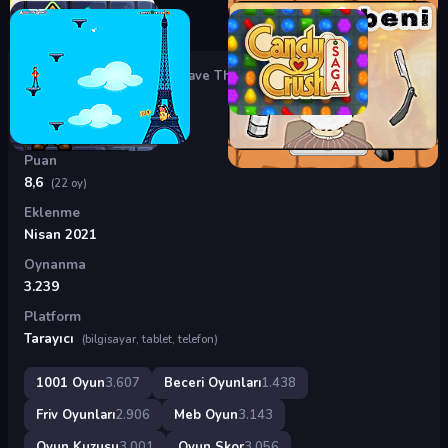
Oyunlar
›
Beceri Oyunları
›
Save The Fish!
Save The Fish!
Puan
8,6
(22 oy)
Eklenme
Nisan 2021
Oynanma
3.239
Platform
Tarayıcı
(bilgisayar, tablet, telefon)
1001 Oyun
3.607
Beceri Oyunları
1.438
Friv Oyunları
2.906
Meb Oyun
3.143
Oyun Kuzusu
3.001
Oyun Skor
3.056