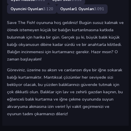
Oyuncini Oyunları
3.120
Oyunlar1 Oyunları
3.091
Save The Fish! oyununa hoş geldiniz! Bugün susuz kalmak ve
ölmek istemeyen küçük bir balığın kurtarılmasına katkıda
bulunmak için harika bir gün. Gerçek şu ki, büyük balık küçük
balığı okyanusun dibine kadar sürdü ve bir anahtarla kilitledi.
Balığın incinmemesi için kurtarmanız gerekir. Hazır mısın? O
zaman başlayalım!
Göreviniz, üzerine su aksın ve canlansın diye bir iğne sokarak
balığı kurtarmaktır. Mantıksal çözümler her seviyede sizi
bekliyor olacak, bu yüzden balıklarınızı güvende tutmak için
çok dikkatli olun. Balıklar için lav ve zehirli gazdan kaçının, bu
eğlenceli balık kurtarma ve iğne çekme oyununda suyun
akvaryuma akmasına izin verin! İyi vakit geçirmenizi ve
oyunun tadını çıkarmanızı dileriz!