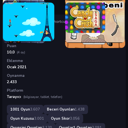
Oyunlar
›
Beceri Oyunları
›
Shortcut Run
Shortcut Run
Puan
10,0
(4 oy)
Eklenme
Ocak 2021
Oynanma
2.433
Platform
Tarayıcı
(bilgisayar, tablet, telefon)
1001 Oyun
3.607
Beceri Oyunları
1.438
Oyun Kuzusu
3.001
Oyun Skor
3.056
Oyuncini Oyunları
3.120
Oyunlar1 Oyunları
3.091