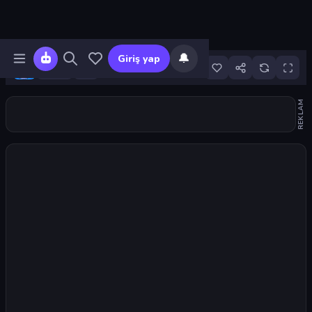
🔔
Giriş yap
98
REKLAM
Oyunu başlat