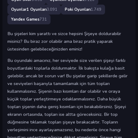
Oyunlar1 Oyunları
3.091
Poki Oyunları
1.749
Yandex Games
731
Bu şişeleri kim yarattı ve sizce hepsini Şişeye doldurabilir
misiniz? Bu biraz zor olabilir ama biraz pratik yaparak
üstesinden gelebileceğinizden eminiz!
Bu oyundaki amacınız, her seviyede size verilen şişeyi farklı
boyutlardaki toplarla doldurmaktır. İlk bakışta kulağa basit
gelebilir, ancak bir sorun var! Bu şişeler garip şekillerde gelir
ve seviyeleri başarıyla tamamlamak için tüm topları
kullanmalısınız. Şişenin bazı kısımları dar olabilir ve oraya
küçük toplar yerleştirmeye odaklanmalısınız. Daha büyük
topları şişenin daha geniş kısımları için bırakabilirsiniz. Şişeyi
ekranın ortasında, topları ise altta göreceksiniz. Bir top
düğmesine tıklamak topları şişeye bırakacaktır. Topların
yerleşimini ince ayarlayamazsınız, bu nedenle önce hangi
boyutları yerleştireceğinize dikkat etmelisiniz. Şişeye tüm