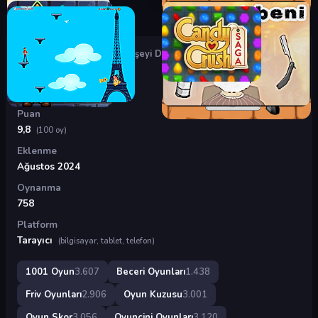
Oyunlar
›
Beceri Oyunları
›
Şişeyi Doldur
Şişeyi Doldur
Puan
9,8
(100 oy)
Eklenme
Ağustos 2024
Oynanma
758
Platform
Tarayıcı
(bilgisayar, tablet, telefon)
1001 Oyun
3.607
Beceri Oyunları
1.438
Friv Oyunları
2.906
Oyun Kuzusu
3.001
Oyun Skor
3.056
Oyuncini Oyunları
3.120