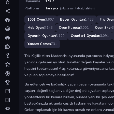
Oynanma
1.962
Platform
Tarayıcı
(bilgisayar, tablet, telefon)
1001 Oyun
3.607
Beceri Oyunları
1.438
Friv Oyun
Meb Oyun
3.143
Oyun Kuzusu
3.001
Oyun Skor
3
Oyuncini Oyunları
3.120
Oyunlar1 Oyunları
3.091
Yandex Games
731
Tek Kişilik Altın Madencisi oyununda yardımına ihtiya
yanında getirsen iyi olur! Tüneller değerli kayalar ve d
hepsini toplamalısın! Atış kolunuza güveniyorsanız kask
ve puan toplamaya hazırlanın!
Bu eğlenceli ve bağımlılık yapan beceri oyununda tek b
taşları, değerli taşları ve diğer değerli eşyaları topla
yöntemlerini bir kenara bırakın, burada yeni bir şey d
başladığınızda ekranda çeşitli taşların ve kayaların d
Onları toplamak için bir kazma atmalı ve onlara vurmalı