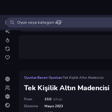
Oyun ara
MinikOyuncu
Giriş yap
🔔
Bildirimle
Tek Kişilik Altın Madencisi
10
Oyunlar
›
Beceri Oyunları
›
Tek Kişilik Altın Madencisi
Tek Kişilik Altın Madencisi
Puan
10,0
(10 oy)
Eklenme
Mayıs 2023