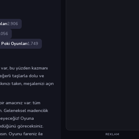
ları
2.906
.056
Poki Oyunları
1.749
ç var, bu yüzden kazmanı
eğerli taşlarla dolu ve
ınızı takın, meşalenizi açın
ir amacınız var: tüm
yın. Geleneksel madencilik
eneyeceğiz! Oyuna
öndüğünü göreceksiniz.
sın. Oyunu fareniz ile
REKLAM