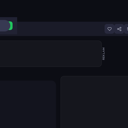
ri Aç
REKLAM
Oyunu başlat