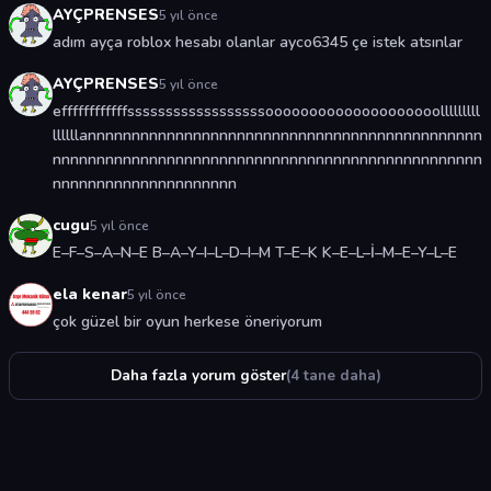
AYÇPRENSES
5 yıl önce
adım ayça roblox hesabı olanlar ayco6345 çe istek atsınlar
AYÇPRENSES
5 yıl önce
effffffffffffssssssssssssssssssoooooooooooooooooooolllllllll
llllllannnnnnnnnnnnnnnnnnnnnnnnnnnnnnnnnnnnnnnnnnnnn
nnnnnnnnnnnnnnnnnnnnnnnnnnnnnnnnnnnnnnnnnnnnnnnnn
nnnnnnnnnnnnnnnnnnnnn
cugu
5 yıl önce
E–F–S–A–N–E B–A–Y–I–L–D–I–M T–E–K K–E–L–İ–M–E–Y–L–E
ela kenar
5 yıl önce
çok güzel bir oyun herkese öneriyorum
Daha fazla yorum göster
(4 tane daha)