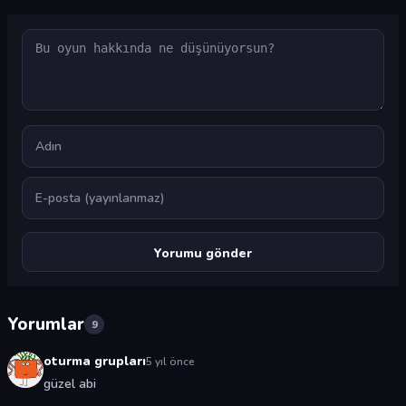
Yorum
Ad
E-posta
Yorumlar
9
oturma grupları
5 yıl önce
güzel abi