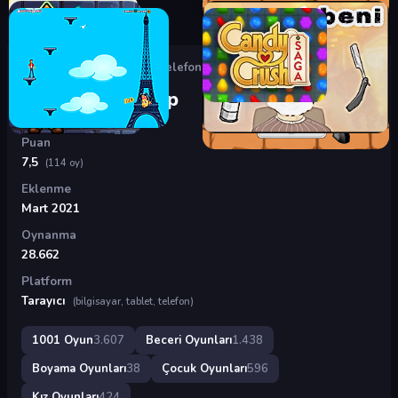
Oyunlar
›
Beceri Oyunları
›
Telefon Kılıfı Yap
Telefon Kılıfı Yap
Puan
7,5
(114 oy)
Eklenme
Mart 2021
Oynanma
28.662
Platform
Tarayıcı
(bilgisayar, tablet, telefon)
1001 Oyun
3.607
Beceri Oyunları
1.438
Boyama Oyunları
38
Çocuk Oyunları
596
Kız Oyunları
424