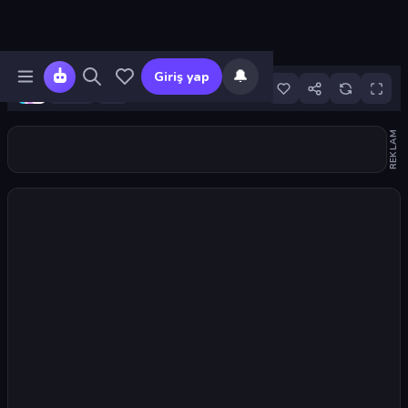
🔔
Giriş yap
85
REKLAM
Oyunu başlat