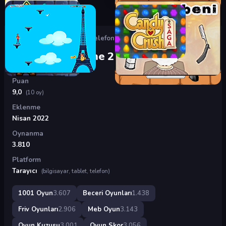
Oyunlar
›
Beceri Oyunları
›
Telefon Şarj Etme 2
Telefon Şarj Etme 2
Puan
9,0
(10 oy)
Eklenme
Nisan 2022
Oynanma
3.810
Platform
Tarayıcı
(bilgisayar, tablet, telefon)
1001 Oyun
3.607
Beceri Oyunları
1.438
Friv Oyunları
2.906
Meb Oyun
3.143
Oyun Kuzusu
3.001
Oyun Skor
3.056