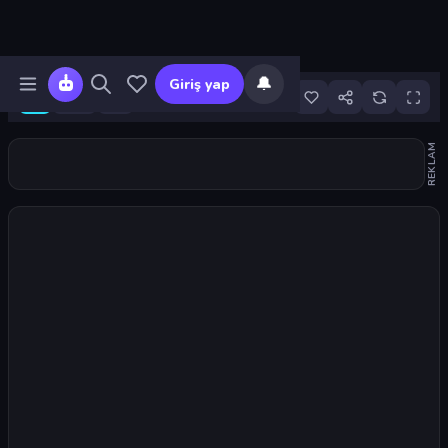
🔔
Giriş yap
9
REKLAM
Oyunu başlat