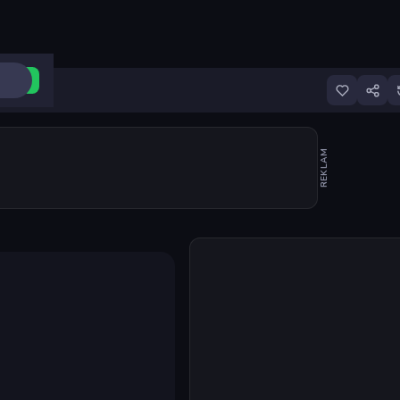
ri Aç
REKLAM
Oyunu başlat