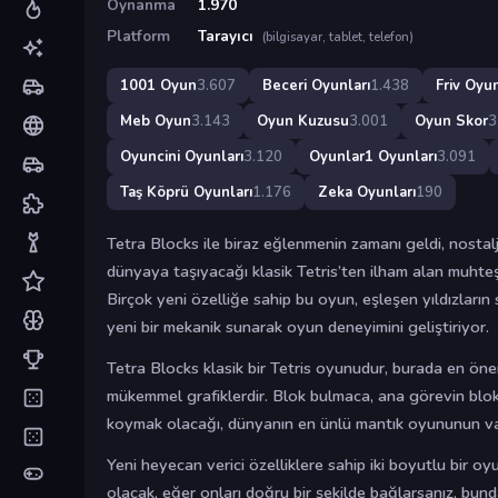
Oynanma
1.970
Platform
Tarayıcı
(bilgisayar, tablet, telefon)
1001 Oyun
3.607
Beceri Oyunları
1.438
Friv Oyun
Meb Oyun
3.143
Oyun Kuzusu
3.001
Oyun Skor
3
Oyuncini Oyunları
3.120
Oyunlar1 Oyunları
3.091
Taş Köprü Oyunları
1.176
Zeka Oyunları
190
Tetra Blocks ile biraz eğlenmenin zamanı geldi, nostalji
dünyaya taşıyacağı klasik Tetris’ten ilham alan muhte
Birçok yeni özelliğe sahip bu oyun, eşleşen yıldızların
yeni bir mekanik sunarak oyun deneyimini geliştiriyor.
Tetra Blocks klasik bir Tetris oyunudur, burada en öne
mükemmel grafiklerdir. Blok bulmaca, ana görevin blok
koymak olacağı, dünyanın en ünlü mantık oyununun var
Yeni heyecan verici özelliklere sahip iki boyutlu bir oyun
olacak, eğer onları doğru bir şekilde bağlarsanız, bun