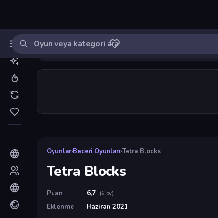
Oyun ara
MinikOyuncu
Giriş yap
🔔
Bildirimle
Tetra Blocks
4
Oyunlar
›
Beceri Oyunları
›
Tetra Blocks
Tetra Blocks
Puan
6,7
(6 oy)
Eklenme
Haziran 2021