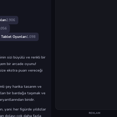
ları
2.906
.056
Tablet Oyunları
1.098
nin sizi büyülü ve renkli bir
şem bir arcade oyunu!
 size ekstra puan vereceği
mli şey harika tasarım ve
ları bir bardağa taşımak ve
yantlarından biridir.
, yani: her figürde yıldızlar
REKLAM
dan dolayı çok daha fazla