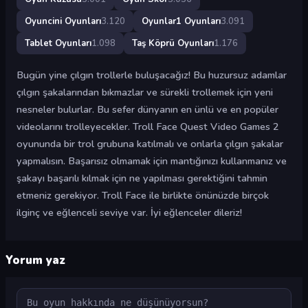
Oyuncini Oyunları
3.120
Oyunlar1 Oyunları
3.091
Tablet Oyunları
1.098
Taş Köprü Oyunları
1.176
Bugün yine çılgın trollerle buluşacağız! Bu huzursuz adamlar
çılgın şakalarından bıkmazlar ve sürekli trollemek için yeni
nesneler bulurlar. Bu sefer dünyanın en ünlü ve en popüler
videolarını trolleyecekler. Troll Face Quest Video Games 2
oyununda bir trol grubuna katılmalı ve onlarla çılgın şakalar
yapmalısın. Başarısız olmamak için mantığınızı kullanmanız ve
şakayı başarılı kılmak için ne yapılması gerektiğini tahmin
etmeniz gerekiyor. Troll Face ile birlikte önünüzde birçok
ilginç ve eğlenceli seviye var. İyi eğlenceler dileriz!
Yorum yaz
Yorum