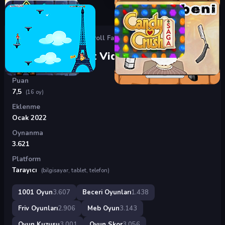
Oyunlar
›
Beceri Oyunları
›
Troll Face Quest Video Games 2
Troll Face Quest Video Games 2
Puan
7,5
(16 oy)
Eklenme
Ocak 2022
Oynanma
3.621
Platform
Tarayıcı
(bilgisayar, tablet, telefon)
1001 Oyun
3.607
Beceri Oyunları
1.438
Friv Oyunları
2.906
Meb Oyun
3.143
Oyun Kuzusu
3.001
Oyun Skor
3.056