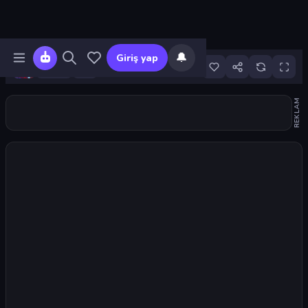
🔔
Giriş yap
12
REKLAM
Oyunu başlat