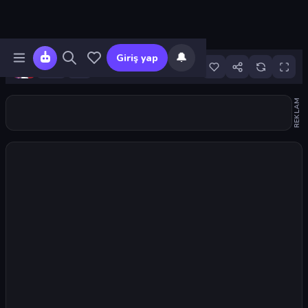
🔔
Giriş yap
4
REKLAM
Oyunu başlat