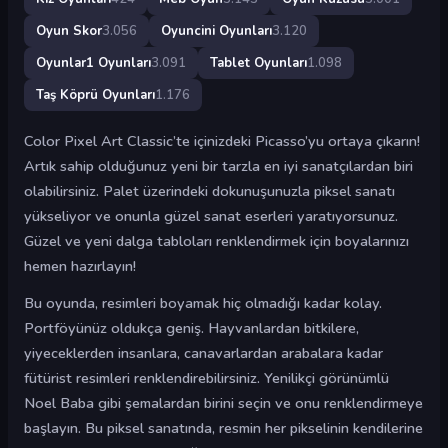
Oyun Skor
3.056
Oyuncini Oyunları
3.120
Oyunlar1 Oyunları
3.091
Tablet Oyunları
1.098
Taş Köprü Oyunları
1.176
Color Pixel Art Classic’te içinizdeki Picasso’yu ortaya çıkarın!
Artık sahip olduğunuz yeni bir tarzla en iyi sanatçılardan biri
olabilirsiniz. Palet üzerindeki dokunuşunuzla piksel sanatı
yükseliyor ve onunla güzel sanat eserleri yaratıyorsunuz.
Güzel ve yeni dalga tabloları renklendirmek için boyalarınızı
hemen hazırlayın!
Bu oyunda, resimleri boyamak hiç olmadığı kadar kolay.
Portföyünüz oldukça geniş. Hayvanlardan bitkilere,
yiyeceklerden insanlara, canavarlardan arabalara kadar
fütürist resimleri renklendirebilirsiniz. Yenilikçi görünümlü
Noel Baba gibi şemalardan birini seçin ve onu renklendirmeye
başlayın. Bu piksel sanatında, resmin her pikselinin kendilerine