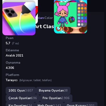
Oyunlar
›
Boyama Oyunları
›
Color Pixel Art Classic
Color Pixel Art Classic
Puan
5,7
(7 oy)
Eklenme
Aralık 2021
Oynanma
4.306
Platform
Tarayıcı
(bilgisayar, tablet, telefon)
1001 Oyun
3.607
Boyama Oyunları
38
Çocuk Oyunları
596
Friv Oyunları
2.906
Kız Oyunları
424
Meb Oyun
3.143
Oyun Kuzusu
3.001