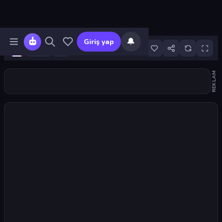
🔔
Giriş yap
11
REKLAM
Oyunu başlat