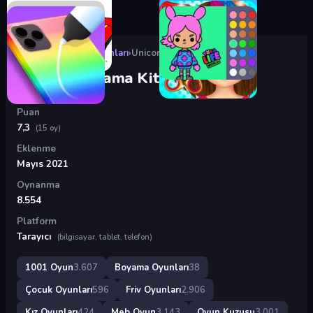
Oyunlar
›
Boyama Oyunları
›
Unicorn Boyama Kitabı
Unicorn Boyama Kitabı
Puan
7,3
(15 oy)
Eklenme
Mayıs 2021
Oynanma
8.554
Platform
Tarayıcı
(bilgisayar, tablet, telefon)
1001 Oyun
3.607
Boyama Oyunları
38
Çocuk Oyunları
596
Friv Oyunları
2.906
Kız Oyunları
424
Meb Oyun
3.143
Oyun Kuzusu
3.001