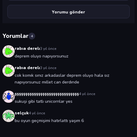
Yorumlar
4
rabıa derelı
3 yıl önce
deprem oluyo napıyorsunuz
rabıa derelı
3 yıl önce
cok komık sınız arkadaslar deprem oluyo hala sız
napıyorsunuz mıllet can derdınde
şşşşşşşşşşşşşşşşşşşşşşşşşşşşşş
4 yıl önce
sukuşi gibi tatlı unicornlar yes
selçuk
4 yıl önce
bu oyun geçmişimi hatırlattı yaşım 6