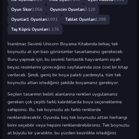
Oyun Skor
3.056
Oyuncini Oyunları
3.120
Oyunlar1 Oyunları
3.091
Tablet Oyunları
1.098
Taş Köprü Oyunları
1.176
İnanılmaz Sevimli Unicorn Boyama Kitabında birkaç tek
boynuzlu at için bazı görünümler tasarlamanız gerekecek.
Bunu yapmak için, bu sevimli fantastik hayvanların siyah
beyaz resimlerini göreceğiniz sayfalarında size özel bir kitap
verilecek. Şimdi, geniş bir boya paleti yardımıyla, tüm tek
boynuzlu atları istediğiniz şekilde boyamanız gerekiyor.
Seçilen tasarımın belirli alanlarına renkleri uygulamanız
gereken çok çeşitli farklı kalınlıklarda boya seçeneklerine
sahipsiniz. Bu, tek boynuzlu atı farklı renklerde
renklendirecektir. Oyunda, beş tek boynuzlu attan herhangi
birini seçebilir veya hepsini renklendirebilirsiniz. Tek boynuzlu
at büyülü bir yaratıktır, bu yüzden kesinlikle istediğiniz