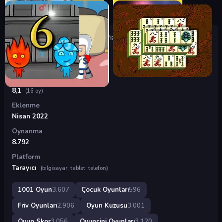
Oyunlar
›
Çocuk Oyunları
›
Papa Pizza Salonu
Papa Pizza Salonu
Puan
8,1
(16 oy)
Eklenme
Nisan 2022
Oynanma
8.792
Platform
Tarayıcı
(bilgisayar, tablet, telefon)
1001 Oyun
3.607
Çocuk Oyunları
596
Friv Oyunları
2.906
Oyun Kuzusu
3.001
Oyun Skor
3.056
Oyuncini Oyunları
3.120