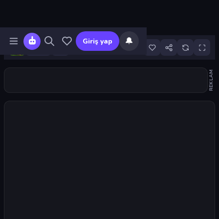
🔔
Giriş yap
13
REKLAM
Oyunu başlat