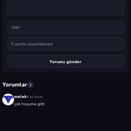
Ad
E-posta
Yorumlar
1
melek
4 yıl önce
çok hoşuma gitti