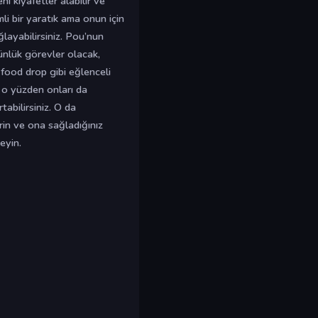
i kıyafetler alabilir ve
li bir yaratık ama onun için
layabilirsiniz. Pou’nun
ünlük görevler olacak,
food drop gibi eğlenceli
 o yüzden onları da
tabilirsiniz. O da
rin ve ona sağladığınız
eyin.