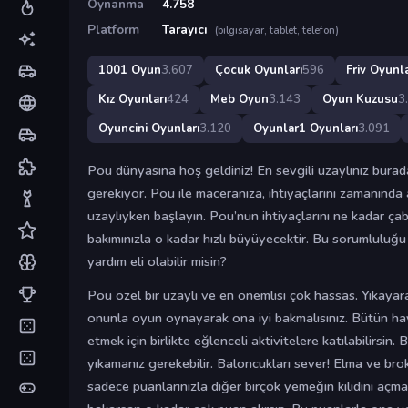
Oynanma
4.758
Platform
Tarayıcı
(bilgisayar, tablet, telefon)
1001 Oyun
3.607
Çocuk Oyunları
596
Friv Oyunla
Kız Oyunları
424
Meb Oyun
3.143
Oyun Kuzusu
3
Oyuncini Oyunları
3.120
Oyunlar1 Oyunları
3.091
Pou dünyasına hoş geldiniz! En sevgili uzaylınız burad
gerekiyor. Pou ile maceranıza, ihtiyaçlarını zamanında 
uzaylıyken başlayın. Pou’nun ihtiyaçlarını ne kadar çabu
bakımınızla o kadar hızlı büyüyecektir. Bu sorumluluğu
yardım eli olabilir misin?
Pou özel bir uzaylı ve en önemlisi çok hassas. Yıkaya
onunla oyun oynayarak ona iyi bakmalısınız. Bütün ha
etmek için birlikte eğlenceli aktivitelere katılabilirsi
yıkamanız gerekebilir. Baloncukları sever! Elma ve brokol
sadece puanlarınızla diğer birçok yemeğin kilidini açmak