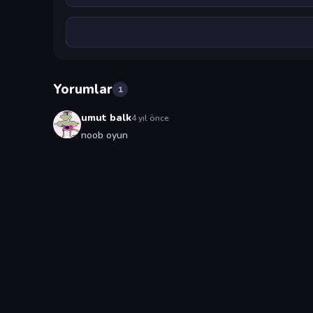
Yorumlar
1
umut balk
4 yıl önce
noob oyun