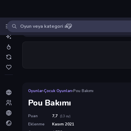
Oyun ara
MinikOyuncu
Giriş yap
🔔
Bildirimle
Pou Bakımı
10
Oyunlar
›
Çocuk Oyunları
›
Pou Bakımı
Pou Bakımı
Puan
7,7
(13 oy)
Eklenme
Kasım 2021