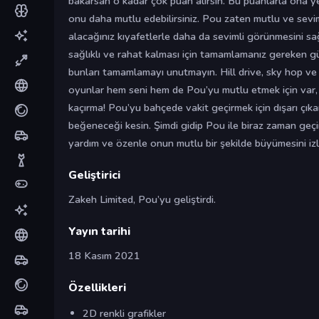
bakarsan o kadar çok puan alırsın. Bu puanlarla ona yen
onu daha mutlu edebilirsiniz. Pou zaten mutlu ve sevim
alacağınız kıyafetlerle daha da sevimli görünmesini sağ
sağlıklı ve rahat kalması için tamamlamanız gereken g
bunları tamamlamayı unutmayın. Hill drive, sky hop ve 
oyunlar hem seni hem de Pou’yu mutlu etmek için var,
kaçırma! Pou’yu bahçede vakit geçirmek için dışarı çıkar
beğeneceği kesin. Şimdi gidip Pou ile biraz zaman geçi
yardım ve özenle onun mutlu bir şekilde büyümesini izl
Geliştirici
Zakeh Limited, Pou’yu geliştirdi.
Yayın tarihi
18 Kasım 2021
Özellikleri
2D renkli grafikler