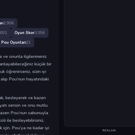
rı
2.906
.001
Oyun Skor
3.056
Pou Oyunları
21
a ve onunla ilgilenmeniz
anlayabileceğiniz küçük bir
k öğrenirseniz, sizin iyi
 alıp Pou’nun hayatındaki
rak, besleyerek ve bazen
yatı sensin ve onu mutlu
n. Bazen Pou’nun sabunuyla
i ile besleyebilirsiniz,
 için. Pou’ya ne kadar iyi
REKLAM