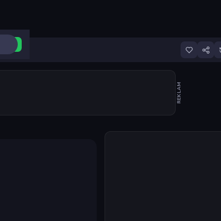
ri Aç
REKLAM
Oyunu başlat