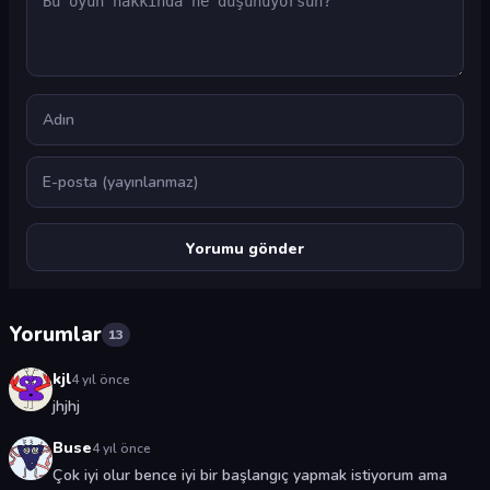
Ad
E-posta
Yorumlar
13
kjl
4 yıl önce
jhjhj
Buse
4 yıl önce
Çok iyi olur bence iyi bir başlangıç yapmak istiyorum ama