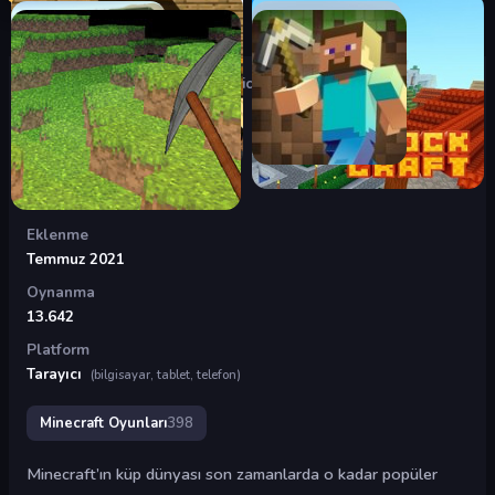
Oyunlar
›
Minecraft Oyunları
›
Minicraft 2021
Minicraft 2021
Puan
7,9
(71 oy)
Eklenme
Temmuz 2021
Oynanma
13.642
Platform
Tarayıcı
(bilgisayar, tablet, telefon)
Minecraft Oyunları
398
Minecraft’ın küp dünyası son zamanlarda o kadar popüler