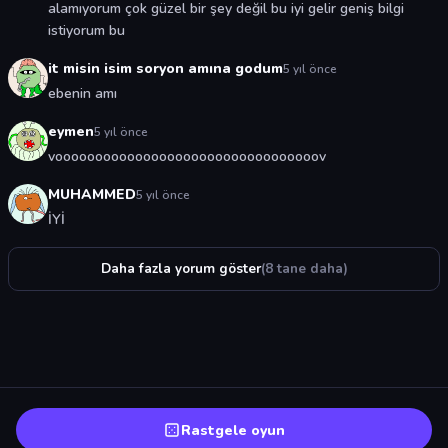
alamıyorum çok güzel bir şey değil bu iyi gelir geniş bilgi
istiyorum bu
it misin isim soryon amına godum
5 yıl önce
ebenin amı
eymen
5 yıl önce
vooooooooooooooooooooooooooooooooov
MUHAMMED
5 yıl önce
İYİ
Daha fazla yorum göster
(8 tane daha)
Rastgele oyun