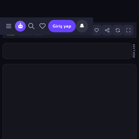
🔔
Giriş yap
56
REKLAM
Oyunu başlat