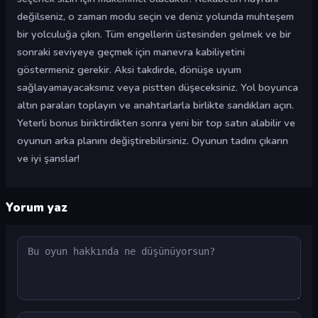
değilseniz, o zaman modu seçin ve deniz yolunda muhteşem
bir yolculuğa çıkın. Tüm engellerin üstesinden gelmek ve bir
sonraki seviyeye geçmek için manevra kabiliyetini
göstermeniz gerekir. Aksi takdirde, dönüşe uyum
sağlayamayacaksınız veya pistten düşeceksiniz. Yol boyunca
altın paraları toplayın ve anahtarlarla birlikte sandıkları açın.
Yeterli bonus biriktirdikten sonra yeni bir top satın alabilir ve
oyunun arka planını değiştirebilirsiniz. Oyunun tadını çıkarın
ve iyi şanslar!
Yorum yaz
Yorum