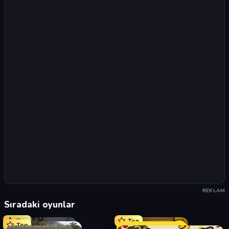
REKLAM
Sıradaki oyunlar
Top
Top
Top