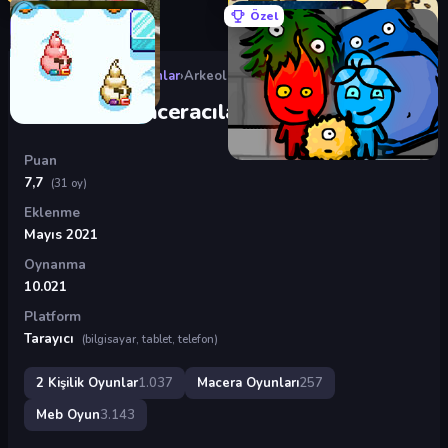
Özel
Oyunlar
›
2 Kişilik Oyunlar
›
Arkeolog Maceracılar
Arkeolog Maceracılar
Puan
7,7
(31 oy)
Eklenme
Mayıs 2021
Oynanma
10.021
Platform
Tarayıcı
(bilgisayar, tablet, telefon)
2 Kişilik Oyunlar
1.037
Macera Oyunları
257
Meb Oyun
3.143