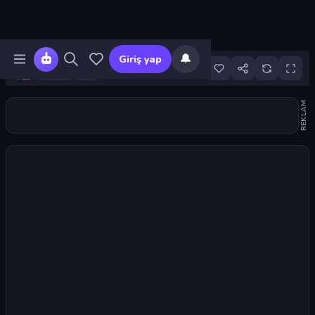
🔔
Giriş yap
24
REKLAM
Oyunu başlat