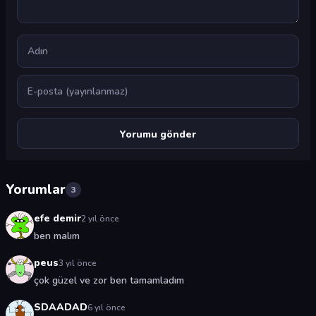
Ad
E-posta
Yorumlar
3
efe demir
2 yıl önce
ben malım
peus
3 yıl önce
çok güzel ve zor ben tamamladım
SDAADAD
6 yıl önce