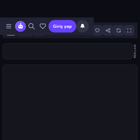
🔔
Giriş yap
62
REKLAM
Oyunu başlat