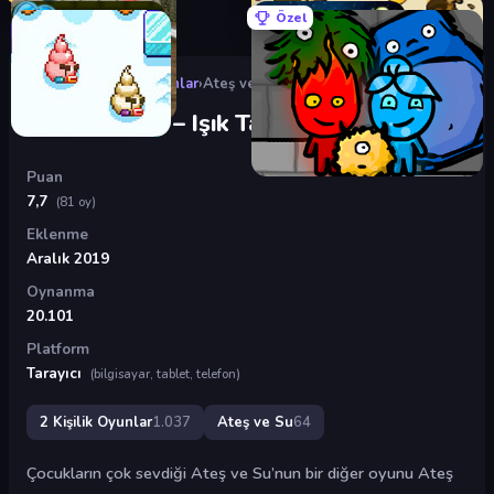
Özel
Oyunlar
›
2 Kişilik Oyunlar
›
Ateş ve Su 2 – Işık Tapınağı
Ateş ve Su 2 – Işık Tapınağı
Puan
7,7
(81 oy)
Eklenme
Aralık 2019
Oynanma
20.101
Platform
Tarayıcı
(bilgisayar, tablet, telefon)
2 Kişilik Oyunlar
1.037
Ateş ve Su
64
Çocukların çok sevdiği Ateş ve Su’nun bir diğer oyunu Ateş