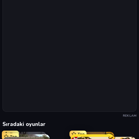
REKLAM
Sıradaki oyunlar
Top
Top
Top