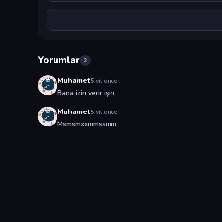
Yorumlar
2
Muhamet
5 yıl önce
Bana izin verir işin
Muhamet
5 yıl önce
Msmsmxxmmssmm