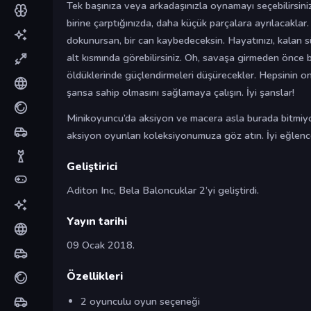
Tek başınıza veya arkadaşınızla oynamayı seçebilirsin
birine çarptığınızda, daha küçük parçalara ayrılacaklar.
dokunursan, bir can kaybedeceksin. Hayatınızı, kalan s
alt kısmında görebilirsiniz. Oh, savaşa girmeden önce b
öldüklerinde güçlendirmeleri düşürecekler. Hepsinin onl
şansa sahip olmasını sağlamaya çalışın. İyi şanslar!
Minikoyuncu’da aksiyon ve macera asla burada bitmiy
aksiyon oyunları koleksiyonumuza göz atın. İyi eğlenc
Geliştirici
Aditon Inc, Bela Baloncuklar 2’yi geliştirdi.
Yayın tarihi
09 Ocak 2018.
Özellikleri
2 oyunculu oyun seçeneği