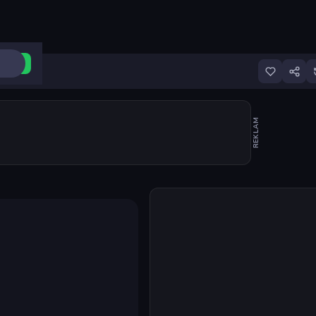
ri Aç
REKLAM
Oyunu başlat