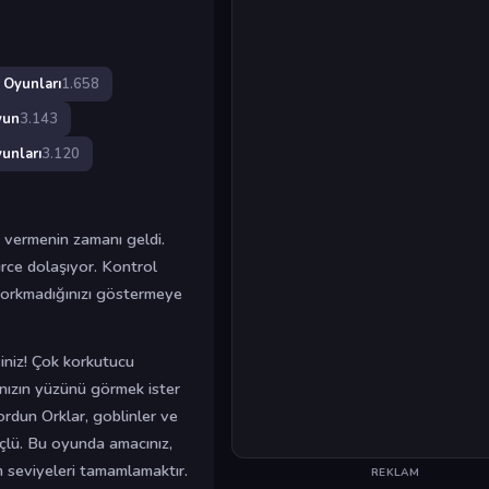
 Oyunları
1.658
yun
3.143
unları
3.120
 vermenin zamanı geldi.
rce dolaşıyor. Kontrol
korkmadığınızı göstermeye
iniz! Çok korkutucu
nızın yüzünü görmek ister
ordun Orklar, goblinler ve
çlü. Bu oyunda amacınız,
 seviyeleri tamamlamaktır.
REKLAM