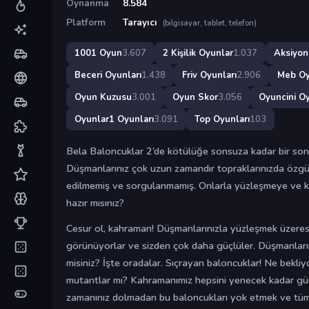
Oynanma
8.584
Platform
Tarayıcı
(bilgisayar, tablet, telefon)
1001 Oyun
3.607
2 Kişilik Oyunlar
1.037
Aksiyon
Beceri Oyunları
1.438
Friv Oyunları
2.906
Meb O
Oyun Kuzusu
3.001
Oyun Skor
3.056
Oyuncini Oy
Oyunlar1 Oyunları
3.091
Top Oyunları
103
Bela Baloncuklar 2’de kötülüğe sonsuza kadar bir son
Düşmanlarınız çok uzun zamandır topraklarınızda özgü
edilmemiş ve sorgulanmamış. Onlarla yüzleşmeye ve 
hazır mısınız?
Cesur ol, kahraman! Düşmanlarınızla yüzleşmek üzeres
görünüyorlar ve sizden çok daha güçlüler. Düşmanları
misiniz? İşte oradalar. Sıçrayan baloncuklar! Ne bekliy
mutantlar mı? Kahramanımız hepsini yenecek kadar gü
zamanınız dolmadan bu baloncukları yok etmek ve tüm