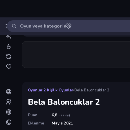
Oyun ara
MinikOyuncu
Giriş yap
🔔
Bildirimle
Bela Baloncuklar 2
15
Oyunlar
›
2 Kişilik Oyunlar
›
Bela Baloncuklar 2
Bela Baloncuklar 2
Puan
6,8
(22 oy)
Eklenme
Mayıs 2021