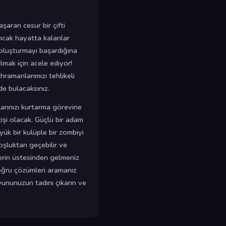
aran cesur bir çifti
ncak hayatta kalanlar
ı oluşturmayı başardığına
ulmak için acele ediyor!
ramanlarımızı tehlikeli
de bulacaksınız.
larınızı kurtarma görevine
 kişi olacak. Güçlü bir adam
yük bir kulüple bir zombiyi
oşluktan geçebilir ve
lerin üstesinden gelmeniz
oğru çözümleri aramanız
yununuzun tadını çıkarın ve