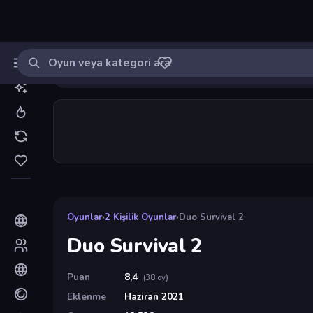
Oyun ara
MinikOyuncu
Giriş yap
🔔
Bildirimle
Duo Survival 2
32
Oyunlar
›
2 Kişilik Oyunlar
›
Duo Survival 2
Duo Survival 2
Puan
8,4
(38 oy)
Eklenme
Haziran 2021