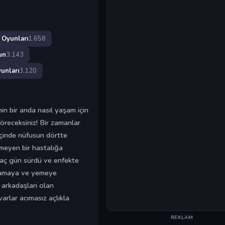
 Oyunları
1.658
un
3.143
unları
3.120
n bir anda nasıl yaşam için
öreceksiniz! Bir zamanlar
 içinde nüfusun dörtte
meyen bir hastalığa
aç gün sürdü ve enfekte
avlamaya ve yemeye
 arkadaşları olan
arlar acımasız açlıkla
REKLAM