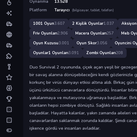
Oynanma
13.528
Platform
Tarayıcı
(bilgisayar, tablet, telefon)
1001 Oyun
3.607
2 Kişilik Oyunlar
1.037
Aksiyon
Friv Oyunları
2.906
Macera Oyunları
257
Meb Oy
Oyun Kuzusu
3.001
Oyun Skor
3.056
Oyuncini Oy
Oyunlar1 Oyunları
3.091
Zombi Oyunları
208
Duo Survival 2 oyununda, çiçek açan yeşil bir gezegeni
bir savaş alanına dönüşebileceğini kendi gözlerinizle g
korkunç bir virüs dünyayı etkisi altına aldı. Birkaç gün
üçünü ürkütücü canavarlara dönüştürdü. İnsanlar bilin
yakalanmaya ve mutasyona uğramaya başladılar. Birk
olanların hepsi zombiye dönüştü. Sağlıklı insanları 
başladılar. Hayatta kalanlar, yakın zamanda aileleri ve
canavarlardan saklanmak zorunda kaldılar. Şimdi canav
işkence gördü ve insanları avladılar.