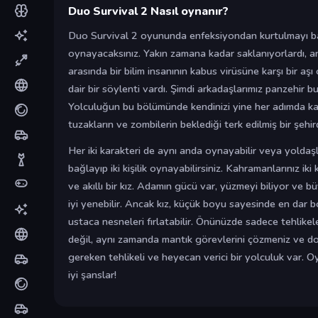
Duo Survival 2 Nasıl oynanır?
Duo Survival 2 oyununda enfeksiyondan kurtulmayı baş
oynayacaksınız. Yakın zamana kadar saklanıyorlardı, a
arasında bir bilim insanının kabus virüsüne karşı bir aş
dair bir söylenti vardı. Şimdi arkadaşlarımız panzehir b
Yolculuğun bu bölümünde kendinizi yine her adımda kah
tuzakların ve zombilerin beklediği terk edilmiş bir şehir
Her iki karakteri de aynı anda oynayabilir veya yoldaş
bağlayıp iki kişilik oynayabilirsiniz. Kahramanlarınız iki
ve akıllı bir kız. Adamın gücü var, yüzmeyi biliyor ve bü
iyi yenebilir. Ancak kız, küçük boyu sayesinde en dar b
ustaca nesneleri fırlatabilir. Önünüzde sadece tehlike
değil, aynı zamanda mantık görevlerini çözmeniz ve d
gereken tehlikeli ve heyecan verici bir yolculuk var. O
iyi şanslar!