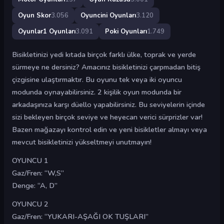
Oyun Skor
3.056
Oyuncini Oyunları
3.120
Oyunlar1 Oyunları
3.091
Poki Oyunları
1.749
Bisikletinizi yedi kıtada birçok farklı ülke, toprak ve yerde
sürmeye ne dersiniz? Amacınız bisikletinizi çarpmadan bitiş
çizgisine ulaştırmaktır. Bu oyunu tek veya iki oyuncu
modunda oynayabilirsiniz. 2 kişilik oyun modunda bir
arkadaşınıza karşı düello yapabilirsiniz. Bu seviyelerin içinde
sizi bekleyen birçok seviye ve heyecan verici sürprizler var!
Bazen mağazayı kontrol edin ve yeni bisikletler almayı veya
mevcut bisikletinizi yükseltmeyi unutmayın!
OYUNCU 1
Gaz/Fren: “W,S”
Denge: “A, D”
OYUNCU 2
Gaz/Fren: “YUKARI-AŞAĞI OK TUŞLARI”