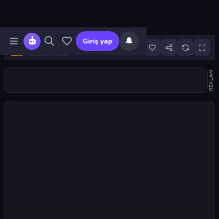
🔔
Giriş yap
15
REKLAM
Oyunu başlat