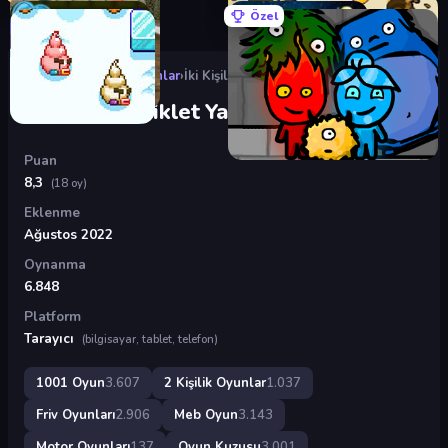
Özel
Oyunlar
›
2 Kişilik Oyunlar
›
İki Kişilik Bisiklet Yarışı
İki Kişilik Bisiklet Yarışı
Puan
8,3
(18 oy)
Eklenme
Ağustos 2022
Oynanma
6.848
Platform
Tarayıcı
(bilgisayar, tablet, telefon)
1001 Oyun
3.607
2 Kişilik Oyunlar
1.037
Friv Oyunları
2.906
Meb Oyun
3.143
Motor Oyunları
137
Oyun Kuzusu
3.001