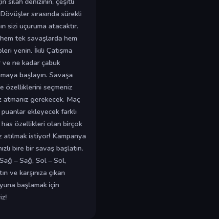
n silah denizinin, çeşitli
. Dövüşler sırasında sürekli
n sizi uçuruma atacaktır.
e hem tek savaşlarda hem
eri yenin. İkili Çatışma
or ve ne kadar çabuk
namaya başlayın. Savaşa
e özelliklerini seçmeniz
kez atmanız gerekecek. Maç
 puanlar ekleyecek farklı
has özellikleri olan birçok
niz atılmak istiyor! Kampanya
lı bire bir savaş başlatın.
 Sağ – Sağ, Sol – Sol,
tın ve karşınıza çıkan
oyuna başlamak için
iz!