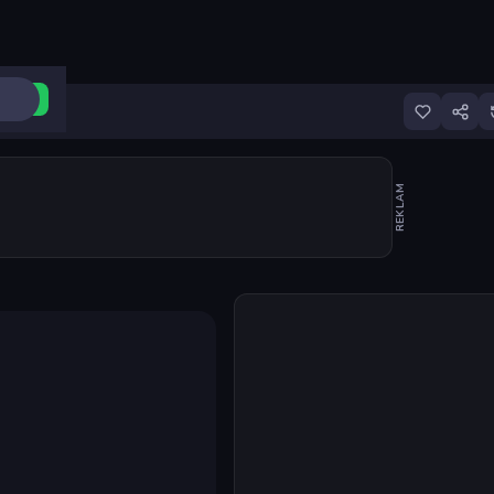
ri Aç
REKLAM
Oyunu başlat