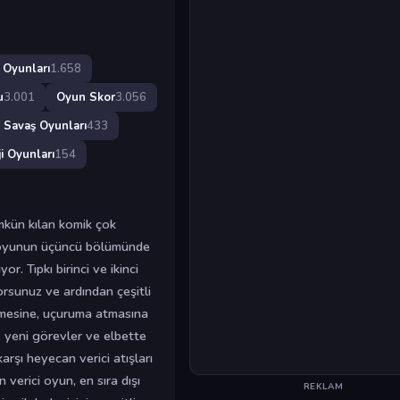
 Oyunları
1.658
u
3.001
Oyun Skor
3.056
Savaş Oyunları
433
ji Oyunları
154
ümkün kılan komik çok
n oyunun üçüncü bölümünde
or. Tıpkı birinci ve ikinci
orsunuz ve ardından çeşitli
yenmesine, uçuruma atmasına
, yeni görevler ve elbette
rşı heyecan verici atışları
 verici oyun, en sıra dışı
REKLAM