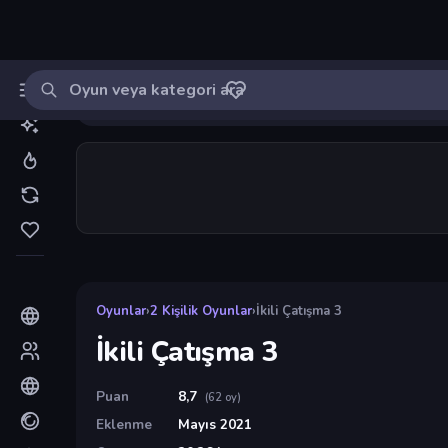
Oyun ara
MinikOyuncu
Giriş yap
🔔
Bildirimle
İkili Çatışma 3
54
Oyunlar
›
2 Kişilik Oyunlar
›
İkili Çatışma 3
İkili Çatışma 3
Puan
8,7
(62 oy)
Eklenme
Mayıs 2021