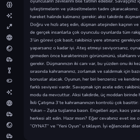
oyuncuların zevklerini bile tatmin edebilir. Savaşçınız içi
iyileştirmelerin ve yükseltmelerin tadını çıkaracaksınız
hareket halinde kalmanız gerekir; aksi takdirde düşmanı
Doğru ve hızlı ateş edin, düşman ateşinden kaçının v
de gerçek insanlarla çok oyunculu oyunlarda tüm rakipl
3’ün görevi çok basit, rakibinizi yere atmanız gerekiy
yaparsanız o kadar iyi. Ateş etmeyi seviyorsanız, oy
girmeden önce karakterinizin görünümünü, silahlarını v
gerekir. Düşmanınızın iki canı var, bu yüzden onu iki 
sırasında kahramanınız, zorlamak ve saldırmak için bazı
bonuslar alacak. Oyunun, her biri benzersiz ve kendine 
farklı seviyesi vardır. Savaşmak için acele edin; rakibi
modu da mevcuttur. Aksi takdirde, üç moddan birinde hız
İkili Çatışma 3’te kahramanınızın kontrolü çok basittir:
Yukarı – Zıpla tuşlarına basın. Engelleri aşın, kaos yara
herkesi alt edin. Hazır mısın? Eğer cevabınız evet ise 
“OYNAT” ve “Yeni Oyun” u tıklayın. İyi eğlenceler diler