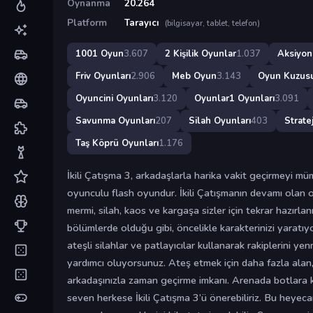
Oynanma
20.264
Platform
Tarayıcı
(bilgisayar, tablet, telefon)
1001 Oyun
3.607
2 Kişilik Oyunlar
1.037
Aksiyon
Friv Oyunları
2.906
Meb Oyun
3.143
Oyun Kuzus
Oyuncini Oyunları
3.120
Oyunlar1 Oyunları
3.091
Savunma Oyunları
207
Silah Oyunları
403
Strate
Taş Köprü Oyunları
1.176
İkili Çatışma 3, arkadaşlarla harika vakit geçirmeyi m
oyunculu flash oyundur. İkili Çatışmanın devamı ola
mermi, silah, kaos ve kargaşa sizler için tekrar hazırlanıy
bölümlerde olduğu gibi, öncelikle karakterinizi yaratıy
ateşli silahlar ve patlayıcılar kullanarak rakiplerini 
yardımcı oluyorsunuz. Ateş etmek için daha fazla alan
arkadaşınızla zaman geçirme imkanı. Arenada botlara ka
seven herkese İkili Çatışma 3’ü önerebiliriz. Bu heyecan