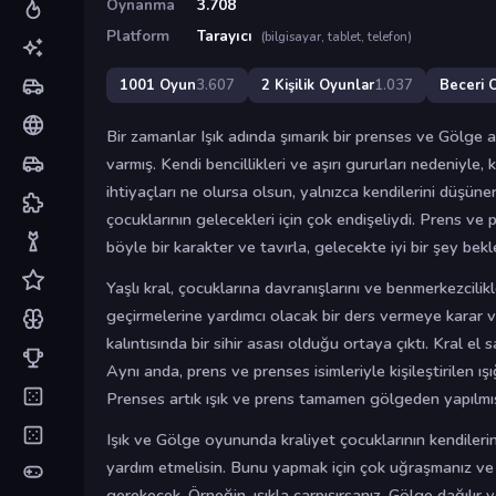
Oynanma
3.708
Platform
Tarayıcı
(bilgisayar, tablet, telefon)
1001 Oyun
3.607
2 Kişilik Oyunlar
1.037
Beceri 
Bir zamanlar Işık adında şımarık bir prenses ve Gölge 
varmış. Kendi bencillikleri ve aşırı gururları nedeniyle, 
ihtiyaçları ne olursa olsun, yalnızca kendilerini düşüne
çocuklarının gelecekleri için çok endişeliydi. Prens ve 
böyle bir karakter ve tavırla, gelecekte iyi bir şey bek
Yaşlı kral, çocuklarına davranışlarını ve benmerkezcili
geçirmelerine yardımcı olacak bir ders vermeye karar ver
kalıntısında bir sihir asası olduğu ortaya çıktı. Kral el s
Aynı anda, prens ve prenses isimleriyle kişileştirilen 
Prenses artık ışık ve prens tamamen gölgeden yapılmış
Işık ve Gölge oyununda kraliyet çocuklarının kendiler
yardım etmelisin. Bunu yapmak için çok uğraşmanız ve b
gerekecek. Örneğin, ışıkla çarpışırsanız, Gölge dağılır