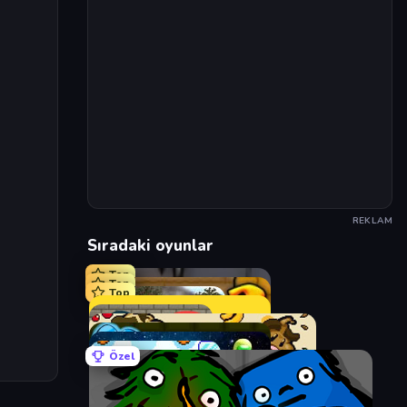
REKLAM
Sıradaki oyunlar
Top
Top
Top
Özel