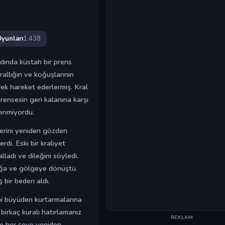
Oyunları
1.438
adında küstah bir prens
krallığın ve koğuşlarının
rek hareket ederlermiş. Kral
prensesin geri kalanına karşı
lenmiyordu.
klerini yeniden gözden
di. Eski bir kraliyet
alladı ve dileğini söyledi.
ışığa ve gölgeye dönüştü.
 bir beden aldı.
ini büyüden kurtarmalarına
irkaç kuralı hatırlamanız
REKLAM
 ve her şeye yeniden