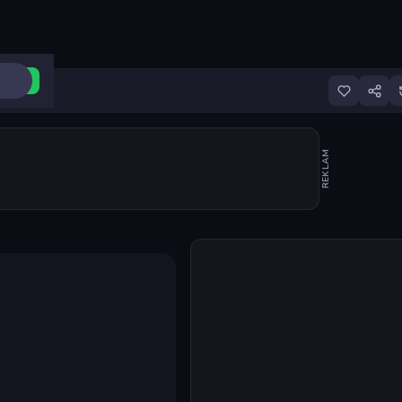
ri Aç
REKLAM
Oyunu başlat