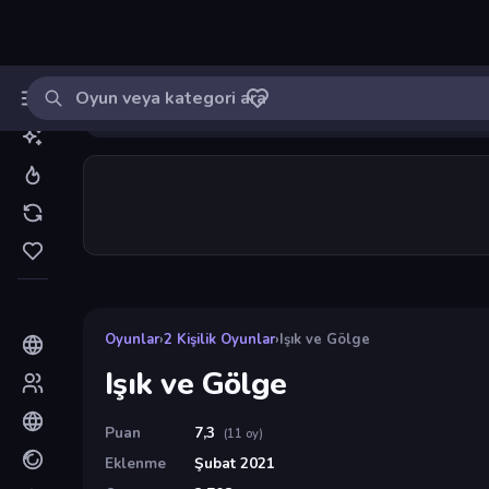
Oyun ara
MinikOyuncu
Giriş yap
🔔
Bildirimle
Işık ve Gölge
8
Oyunlar
›
2 Kişilik Oyunlar
›
Işık ve Gölge
Işık ve Gölge
Puan
7,3
(11 oy)
Eklenme
Şubat 2021