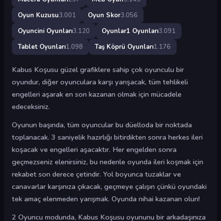
Oyun Kuzusu
3.001
Oyun Skor
3.056
Oyuncini Oyunları
3.120
Oyunlar1 Oyunları
3.091
Tablet Oyunları
1.098
Taş Köprü Oyunları
1.176
Kabus Koşusu güzel grafiklere sahip çok oyunculu bir
oyundur, diğer oyunculara karşı yarışacak, tüm tehlikeli
engelleri aşarak en son kazanan olmak için mücadele
edeceksiniz.
Oyunun başında, tüm oyuncular bu düelloda bir noktada
toplanacak. 3 saniyelik hazırlığı bitirdikten sonra herkes ileri
koşacak ve engelleri aşacaktır. Her engelden sonra
geçmezseniz elenirsiniz, bu nedenle oyunda ileri koşmak için
rekabet son derece çetindir. Yol boyunca tuzaklar ve
canavarlar karşınıza çıkacak, geçmeye çalışın çünkü oyundaki
tek amaç elenmeden yarışmak. Oyunda nihai kazanan olun!
2 Oyuncu modunda, Kabus Koşusu oyununu bir arkadaşınıza