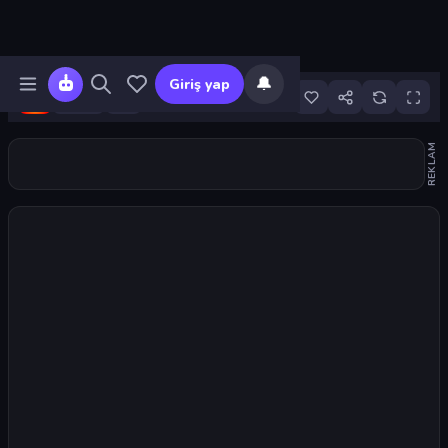
🔔
Giriş yap
15
REKLAM
Oyunu başlat