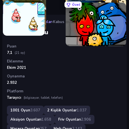
Özel
Oyunlar
›
2 Kişilik Oyunlar
›
Kabus Koşusu
Kabus Koşusu
Puan
7,1
(21 oy)
Eklenme
Ekim 2021
Oynanma
2.932
Platform
Tarayıcı
(bilgisayar, tablet, telefon)
1001 Oyun
3.607
2 Kişilik Oyunlar
1.037
Aksiyon Oyunları
1.658
Friv Oyunları
2.906
Macera Oyunları
257
Meb Oyun
3.143