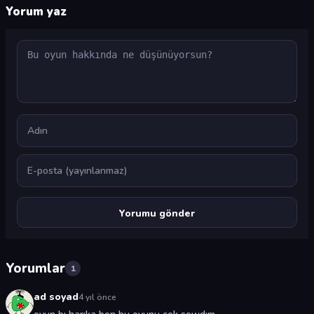
Yorum yaz
Yorum
Ad
E-posta
Yorumlar
1
ad soyad
4 yıl önce