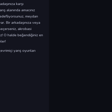
kadaşınıza karşı
yarış alanında amacınız
 hedefliyorsunuz, meydan
r. Bir arkadaşınıza veya
seçerseniz, akrobasi
ız! O halde beğendiğiniz en
ler!
evrimiçi yarış oyunları