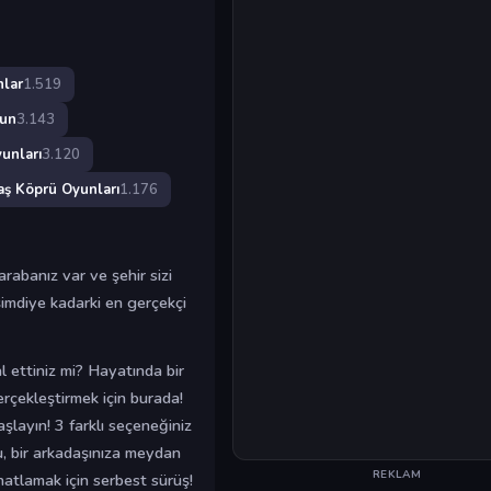
lar
1.519
un
3.143
unları
3.120
aş Köprü Oyunları
1.176
rabanız var ve şehir sizi
imdiye kadarki en gerçekçi
al ettiniz mi? Hayatında bir
rçekleştirmek için burada!
layın! 3 farklı seçeneğiniz
u, bir arkadaşınıza meydan
REKLAM
tlamak için serbest sürüş!