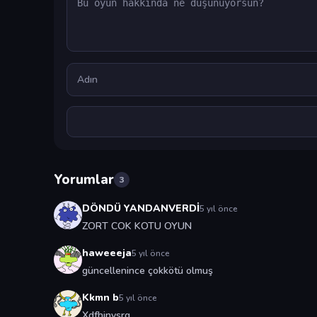
Ad
Yorumlar
3
DÖNDÜ YANDANVERDİ
5 yıl önce
ZORT COK KOTU OYUN
haweeeja
5 yıl önce
güncellenince çokkötü olmuş
Kkmn b
5 yıl önce
Xdfhjnvsrg