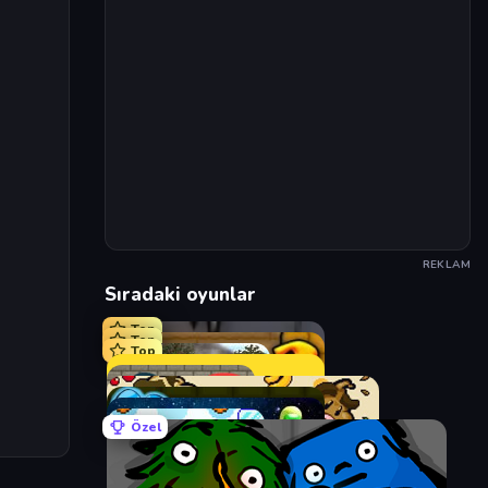
REKLAM
Sıradaki oyunlar
Top
Top
Top
Özel