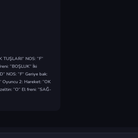
“OK TUŞLARI” NOS: “F”
freni: “BOŞLUK” İki
D” NOS: “F” Geriye bak:
” Oyuncu 2: Hareket: “OK
ltin: “O” El freni: “SAĞ-