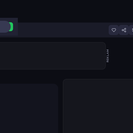
ri Aç
REKLAM
Oyunu başlat