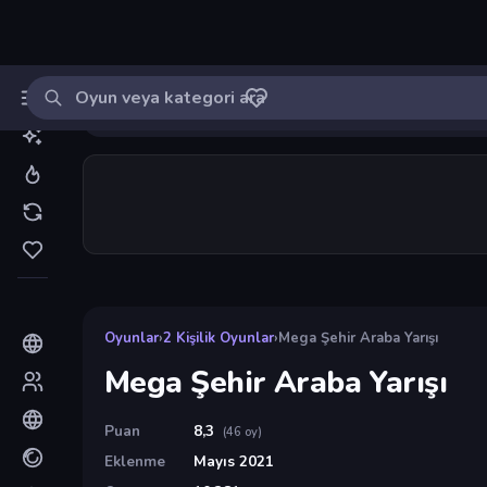
Oyun ara
MinikOyuncu
Giriş yap
🔔
Bildirimle
Mega Şehir Araba Yarışı
38
Oyunlar
›
2 Kişilik Oyunlar
›
Mega Şehir Araba Yarışı
Mega Şehir Araba Yarışı
Puan
8,3
(46 oy)
Eklenme
Mayıs 2021