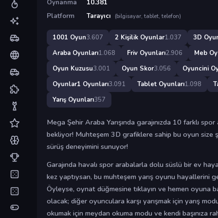
Oynanma
10.381
Platform
Tarayıcı
(bilgisayar, tablet, telefon)
1001 Oyun
3.607
2 Kişilik Oyunlar
1.037
3D Oyun
Araba Oyunları
1.068
Friv Oyunları
2.906
Meb Oy
Oyun Kuzusu
3.001
Oyun Skor
3.056
Oyuncini Oy
Oyunlar1 Oyunları
3.091
Tablet Oyunları
1.098
T
Yarış Oyunları
357
Mega Şehir Araba Yarışında garajınızda 10 farklı spor a
bekliyor! Muhteşem 3D grafiklere sahip bu oyun size ş
sürüş deneyimini sunuyor!
Garajında ​​​​havalı spor arabalarla dolu süslü bir ev hay
kez yaptıysan, bu muhteşem yarış oyunu hayallerini ge
Öyleyse, oynat düğmesine tıklayın ve hemen oyuna baş
olacak; diğer oyunculara karşı yarışmak için yarış mod
okumak için meydan okuma modu ve kendi başınıza raha