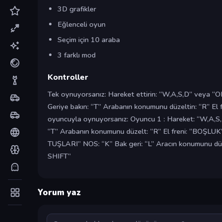
3D grafikler
Eğlenceli oyun
Seçim için 10 araba
3 farklı mod
Kontroller
Tek oynuyorsanız: Hareket ettirin: “W,A,S,D” veya 
Geriye bakın: “T” Arabanın konumunu düzeltin: “R” El 
oyuncuyla oynuyorsanız: Oyuncu 1 : Hareket: “W,A,S,
“T” Arabanın konumunu düzelt: “R” El freni: “BOŞLUK
TUŞLARI” NOS: “K” Bak geri: “L” Aracın konumunu düze
SHIFT”
Yorum yaz
Yorum